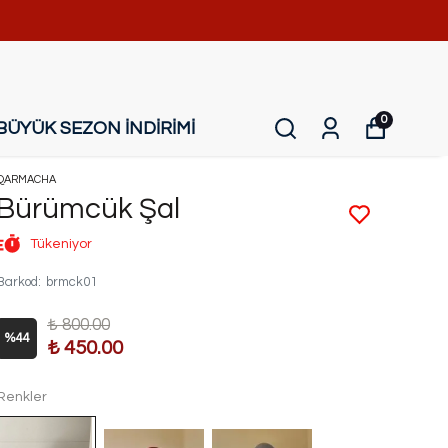
0
BÜYÜK SEZON İNDİRİMİ
QARMACHA
Bürümcük Şal
Tükeniyor
Barkod
:
brmck01
₺ 800.00
%
44
₺ 450.00
Renkler