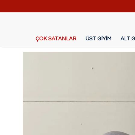
ÇOK SATANLAR
ÜST GİYİM
ALT G