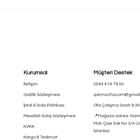
Kurumsal
Müşteri Destek
İletişim
0544 418 79 00
Gizlilik Sözleşmesi
qarmachacom@gmail
İptal & İade Politikası
Ofis Çalışma Saati 9:3
Mesafeli Satış Sözleşmesi
📍Mağaza adresi :Nam
Mah Çise Sok No 3/A Ü
KVKK
İstanbul
Kargo & Teslimat