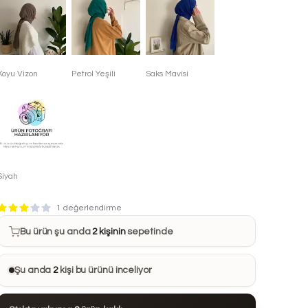
Koyu Vizon
Petrol Yeşili
Saks Mavisi
Siyah
Bu ürün son 7 günde
6 kez
satın alındı
1 değerlendirme
Bu ürün şu anda
2 kişinin
sepetinde
Bu ürünü
26 kişi
favorilerine ekledi
Şu anda
2
kişi bu ürünü inceliyor
Bu ürün son 24 saatte
44 kez
görüntülendi