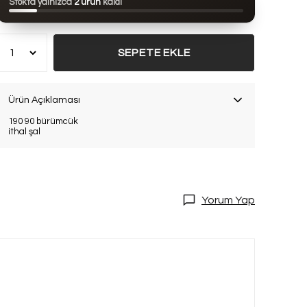
Stokta yalnızca
2 ürün
kaldı
Bu ürün son 7 günde
6 kez
satın alındı
SEPETE EKLE
Ürün Açıklaması
190 90 bürümcük
ithal şal
Yorum Yap