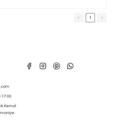
1
.com
0-17:00
ık Kemal
mraniye