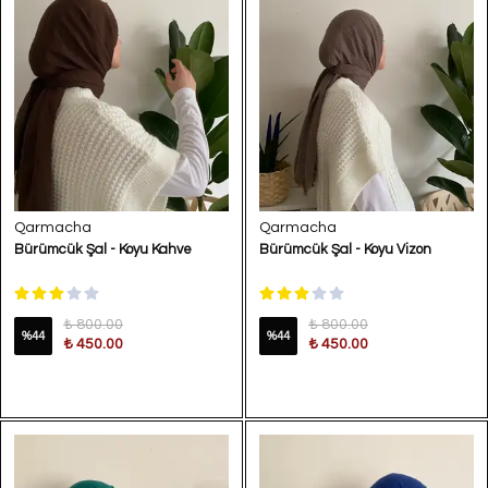
Qarmacha
Qarmacha
Bürümcük Şal - Koyu Kahve
Bürümcük Şal - Koyu Vizon
₺ 800.00
₺ 800.00
%
44
%
44
₺ 450.00
₺ 450.00