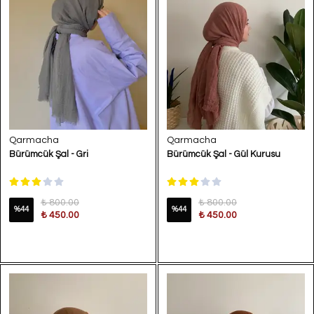
Qarmacha
Qarmacha
Bürümcük Şal - Gri
Bürümcük Şal - Gül Kurusu
₺ 800.00
₺ 800.00
%
44
%
44
₺ 450.00
₺ 450.00