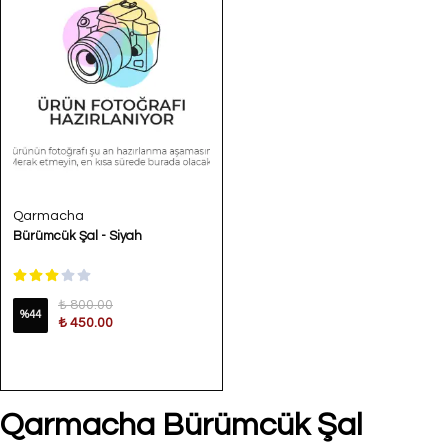
Qarmacha
Bürümcük Şal - Siyah
₺ 800.00
%
44
₺ 450.00
Qarmacha Bürümcük Şal