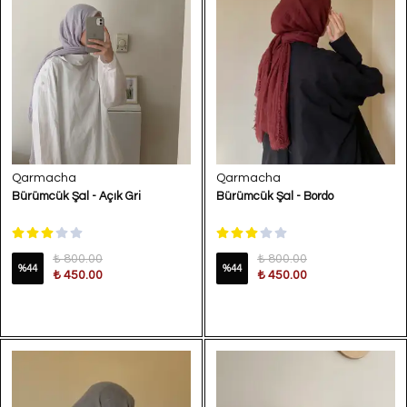
Qarmacha
Qarmacha
Bürümcük Şal - Açık Gri
Bürümcük Şal - Bordo
₺ 800.00
₺ 800.00
%
44
%
44
₺ 450.00
₺ 450.00