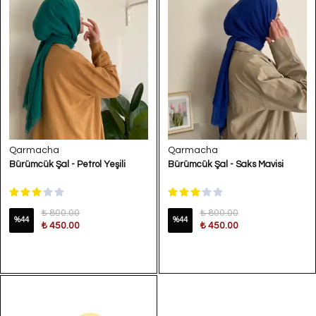
Qarmacha
Qarmacha
Bürümcük Şal - Petrol Yeşili
Bürümcük Şal - Saks Mavisi
₺ 800.00
₺ 800.00
%
44
%
44
₺ 450.00
₺ 450.00