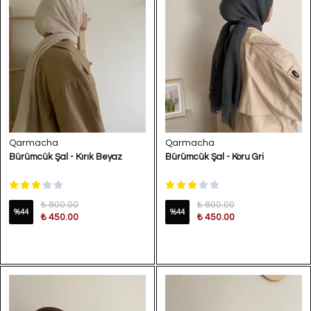
Qarmacha
Qarmacha
Bürümcük Şal - Kırık Beyaz
Bürümcük Şal - Koru Gri
₺ 800.00
₺ 800.00
%
44
%
44
₺ 450.00
₺ 450.00