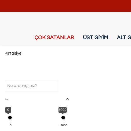
ÇOK SATANLAR
ÜST GİYİM
ALT G
Kırtasiye
Fiyat
0
3000
0
3000