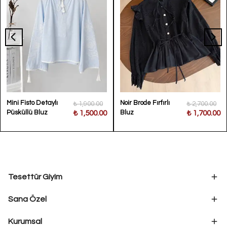
Mini Fisto Detaylı
Noir Brode Fırfırlı
₺ 1,900.00
₺ 2,700.00
Püsküllü Bluz
Bluz
₺ 1,500.00
₺ 1,700.00
Tesettür Giyim
Sana Özel
Kurumsal