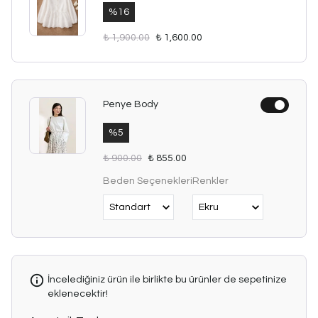
%
16
₺ 1,900.00
₺ 1,600.00
Penye Body
%
5
₺ 900.00
₺ 855.00
Beden Seçenekleri
Renkler
İncelediğiniz ürün ile birlikte bu ürünler de sepetinize
eklenecektir!