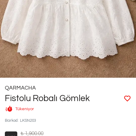
QARMACHA
Fistolu Robalı Gömlek
Tükeniyor
Barkod
:
LKSN203
₺ 1,900.00