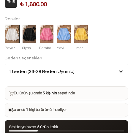
%
16
₺ 1,600.00
Renkler
Beyaz
Siyah
Pembe
Mavi
Limon Sarısı
Beden Seçenekleri
Bu ürün son 7 günde
12 kez
satın alındı
Bu ürün şu anda
5 kişinin
sepetinde
Bu ürünü
25 kişi
favorilerine ekledi
Şu anda
1
kişi bu ürünü inceliyor
Bu ürün son 24 saatte
100 kez
görüntülendi
Stokta yalnızca
5 ürün
kaldı