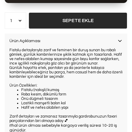
Bu ürün son 7 günde
12 kez
satın alındı
SEPETE EKLE
Ürün Açıklaması
Fistolu detaylarıyla zarif ve feminen bir duruş sunan bu robalı
gömlek, günlük kombinlerinize şıklık katmak için tasarlandı. Hafif
ve nefes alabilen kumaşı sayesinde gün boyu konfor sağlarken,
ince işçilikli nakışlarıyla göz alıcı bir görünüm sunar.
Günlük hayatta etek, pantolon ya da jeanlerle kolayca
kombinleyebileceğiniz bu parça, hem casual hem de daha özenli
kombinler için ideal bir seçimdir.
Ürün Özellikleri:
Fistolu (nakışlı) kumaş
Roba kesim, dökümlü form
Önü düğmeli tasarım
Lastikli manşetli balon kol
Hafif ve nefes alabilen yapı
Zarif detayları ve zamansız tasarımıyla gardırobunuzun favori
parçalarından biri olmaya aday 💕
ithal ürün olması sebebiyle kargoya veriliş süresi 10-20 iş
günüdür.