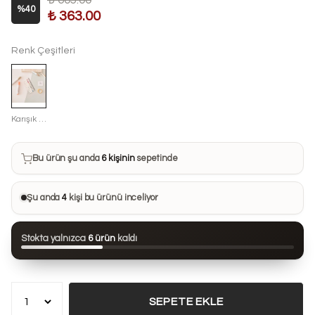
₺ 605.00
%
40
₺ 363.00
Renk Çeşitleri
Karışık Renkli
Bu ürün son 7 günde
8 kez
satın alındı
Bu ürün şu anda
6 kişinin
sepetinde
Bu ürünü
32 kişi
favorilerine ekledi
Şu anda
4
kişi bu ürünü inceliyor
Bu ürün son 24 saatte
104 kez
görüntülendi
Stokta yalnızca
6 ürün
kaldı
Bu ürün son 7 günde
8 kez
satın alındı
SEPETE EKLE