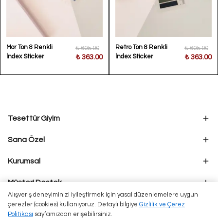
Mor Ton 8 Renkli
Retro Ton 8 Renkli
₺ 605.00
₺ 605.00
İndex Sticker
İndex Sticker
₺ 363.00
₺ 363.00
Tesettür Giyim
Sana Özel
Kurumsal
Müşteri Destek
Alışveriş deneyiminizi iyileştirmek için yasal düzenlemelere uygun
çerezler (cookies) kullanıyoruz. Detaylı bilgiye
Gizlilik ve Çerez
Politikası
sayfamızdan erişebilirsiniz.