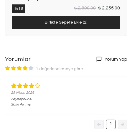
₺ 2,800.00
₺ 2,255.00
%
19
Birlikte Sepete Ekle (2)
Yorumlar
Yorum Yap
1 değerlendirmeye göre
25 Nisan 2026
Zeynepnur
A.
Satın Alınmış
1