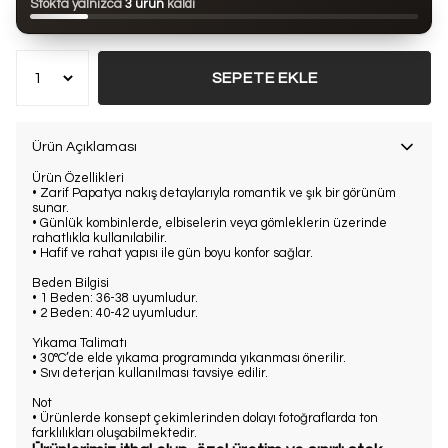
Stokta yalnızca
3 ürün
kaldı
Bu ürün son 7 günde
10 kez
satın alındı
SEPETE EKLE
Ürün Açıklaması
Ürün Özellikleri
• Zarif Papatya nakış detaylarıyla romantik ve şık bir görünüm
sunar.
• Günlük kombinlerde, elbiselerin veya gömleklerin üzerinde
rahatlıkla kullanılabilir.
• Hafif ve rahat yapısı ile gün boyu konfor sağlar.
Beden Bilgisi
•
1 Beden:
36-38 uyumludur.
•
2 Beden:
40-42 uyumludur.
Yıkama Talimatı
• 30°C’de
elde yıkama programında
yıkanması önerilir.
•
Sıvı deterjan
kullanılması tavsiye edilir.
Not
• Ürünlerde
konsept çekimlerinden dolayı fotoğraflarda ton
farklılıkları
oluşabilmektedir.