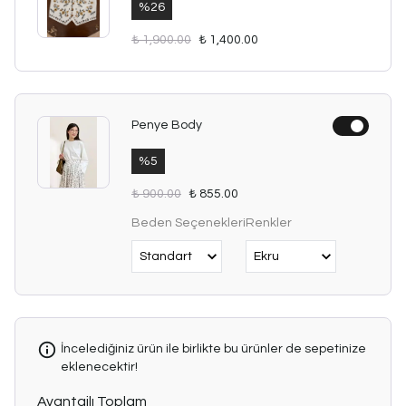
%
26
₺ 1,900.00
₺ 1,400.00
Penye Body
%
5
₺ 900.00
₺ 855.00
Beden Seçenekleri
Renkler
İncelediğiniz ürün ile birlikte bu ürünler de sepetinize
eklenecektir!
Avantajlı Toplam