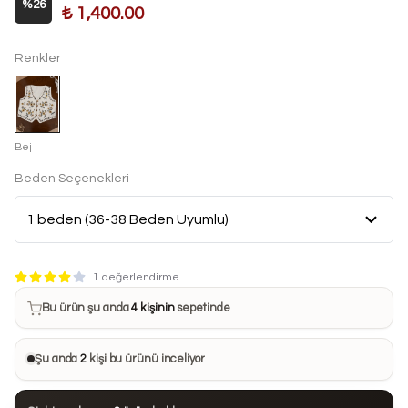
%
26
₺ 1,400.00
Renkler
Bej
Beden Seçenekleri
Bu ürün son 7 günde
10 kez
satın alındı
1 değerlendirme
Bu ürün şu anda
4 kişinin
sepetinde
Bu ürünü
29 kişi
favorilerine ekledi
Şu anda
2
kişi bu ürünü inceliyor
Bu ürün son 24 saatte
118 kez
görüntülendi