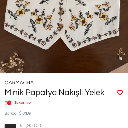
QARMACHA
Minik Papatya Nakışlı Yelek
Tükeniyor
Barkod
:
ÖKXI8911
₺ 1,900.00