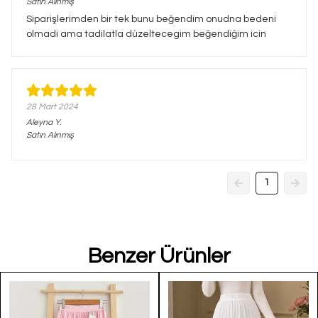
Satın Alınmış
Siparişlerimden bir tek bunu beğendim onudna bedeni
olmadi ama tadilatla düzeltecegim beğendiğim icin
28 Mart 2024
Aleyna
Y.
Satın Alınmış
1
Benzer Ürünler