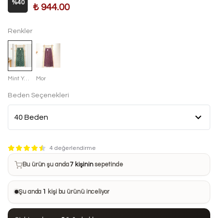
%
40
₺ 944.00
Renkler
Mint Yeşili
Mor
Beden Seçenekleri
Bu ürün son 7 günde
16 kez
satın alındı
4 değerlendirme
Bu ürün şu anda
7 kişinin
sepetinde
Bu ürünü
23 kişi
favorilerine ekledi
Şu anda
1
kişi bu ürünü inceliyor
Bu ürün son 24 saatte
74 kez
görüntülendi