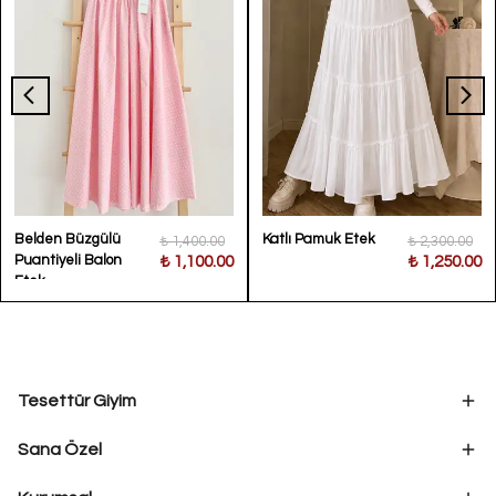
Belden Büzgülü
Katlı Pamuk Etek
₺ 1,400.00
₺ 2,300.00
Puantiyeli Balon
₺ 1,100.00
₺ 1,250.00
Etek
Tesettür Giyim
Sana Özel