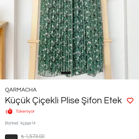
QARMACHA
Küçük Çiçekli Plise Şifon Etek
Tükeniyor
Barkod
:
kçpşe14
₺ 1,573.00