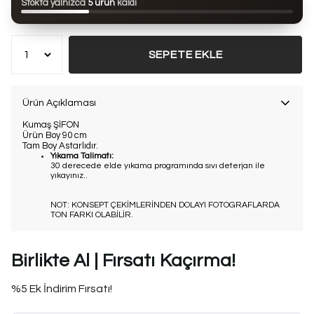
Stokta yalnızca
5 ürün
kaldı
Bu ürün son 7 günde
16 kez
satın alındı
SEPETE EKLE
Ürün Açıklaması
Kumaş ŞİFON
Ürün Boy 90 cm
Tam Boy Astarlıdır.
Yıkama Talimatı:
30 derecede elde yıkama programında sıvı deterjan ile
yıkayınız..
NOT: KONSEPT ÇEKİMLERİNDEN DOLAYI FOTOGRAFLARDA
TON FARKI OLABİLİR.
Birlikte Al | Fırsatı Kaçırma!
%5 Ek İndirim Fırsatı!