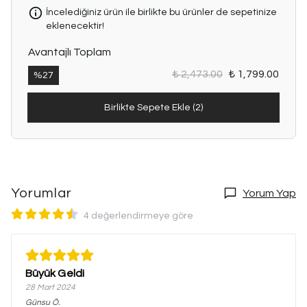
İncelediğiniz ürün ile birlikte bu ürünler de sepetinize
eklenecektir!
Avantajlı Toplam
₺ 2,473.00
₺ 1,799.00
%
27
Birlikte Sepete Ekle (2)
Yorumlar
Yorum Yap
4 değerlendirmeye göre
Büyük Geldi
28 Mart 2024
Günsu
Ö.