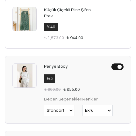
Küçük Çiçekli Plise Şifon
Etek
%
40
₺ 1,573.00
₺ 944.00
Penye Body
%
5
₺ 900.00
₺ 855.00
Beden Seçenekleri
Renkler