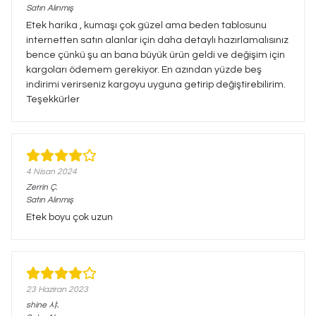
Satın Alınmış
Etek harika , kumaşı çok güzel ama beden tablosunu
internetten satın alanlar için daha detaylı hazırlamalısınız
bence çünkü şu an bana büyük ürün geldi ve değişim için
kargoları ödemem gerekiyor. En azından yüzde beş
indirimi verirseniz kargoyu uyguna getirip değiştirebilirim.
Teşekkürler
4 Nisan 2024
Zerrin
Ç.
Satın Alınmış
Etek boyu çok uzun
23 Haziran 2023
shine
샤.