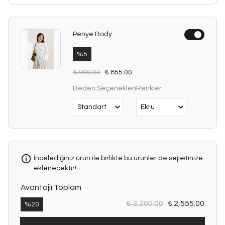
Penye Body
%
5
₺ 900.00
₺ 855.00
Beden Seçenekleri
Renkler
İncelediğiniz ürün ile birlikte bu ürünler de sepetinize
eklenecektir!
Avantajlı Toplam
₺ 3,200.00
₺ 2,555.00
%
20