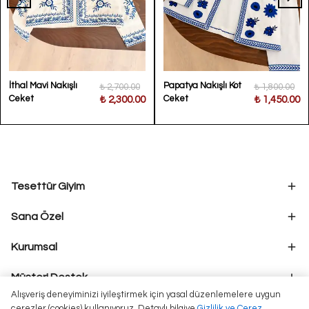
İthal Mavi Nakışlı
Papatya Nakışlı Kot
₺ 2,700.00
₺ 1,800.00
Ceket
Ceket
₺ 2,300.00
₺ 1,450.00
Tesettür Giyim
Sana Özel
Kurumsal
Müşteri Destek
Alışveriş deneyiminizi iyileştirmek için yasal düzenlemelere uygun
çerezler (cookies) kullanıyoruz. Detaylı bilgiye
Gizlilik ve Çerez