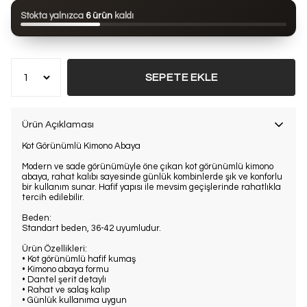
Bu ürün son 24 saatte
87 kez
görüntülendi
Stokta yalnızca
6 ürün
kaldı
Bu ürün son 7 günde
12 kez
satın alındı
SEPETE EKLE
Ürün Açıklaması
Kot Görünümlü Kimono Abaya
Modern ve sade görünümüyle öne çıkan kot görünümlü kimono
abaya, rahat kalıbı sayesinde günlük kombinlerde şık ve konforlu
bir kullanım sunar. Hafif yapısı ile mevsim geçişlerinde rahatlıkla
tercih edilebilir.
Beden:
Standart beden, 36-42 uyumludur.
Ürün Özellikleri:
• Kot görünümlü hafif kumaş
• Kimono abaya formu
• Dantel şerit detaylı
• Rahat ve salaş kalıp
• Günlük kullanıma uygun