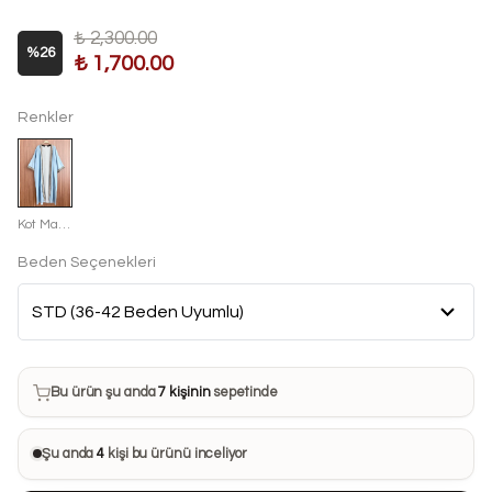
₺ 2,300.00
%
26
₺ 1,700.00
Renkler
Kot Mavisi
Beden Seçenekleri
Bu ürün son 7 günde
12 kez
satın alındı
Bu ürün şu anda
7 kişinin
sepetinde
Bu ürünü
14 kişi
favorilerine ekledi
Şu anda
4
kişi bu ürünü inceliyor