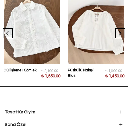
Gül İşlemeli Gömlek
Püsküllü Nakışlı
₺ 2,100.00
₺ 1,900.00
Bluz
₺ 1,550.00
₺ 1,450.00
Tesettür Giyim
Sana Özel