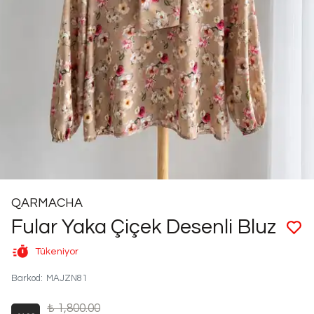
QARMACHA
Fular Yaka Çiçek Desenli Bluz
Tükeniyor
Barkod
:
MAJZN81
₺ 1,800.00