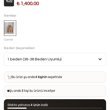
%
22
₺ 1,400.00
Renkler
Camel
Beden Seçenekleri
Bu ürün son 7 günde
15 kez
satın alındı
Bu ürün şu anda
4 kişinin
sepetinde
Bu ürünü
29 kişi
favorilerine ekledi
Şu anda
3
kişi bu ürünü inceliyor
Bu ürün son 24 saatte
57 kez
görüntülendi
Stokta yalnızca
4 ürün
kaldı