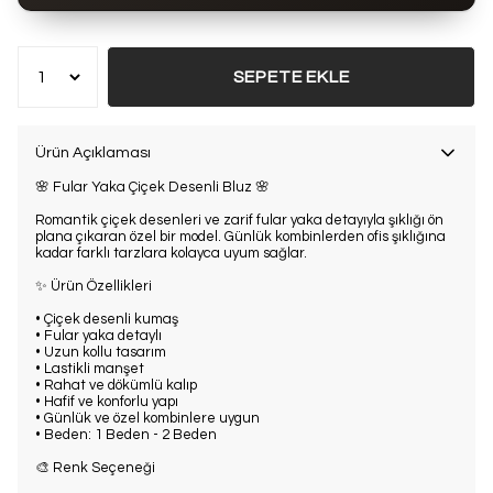
Bu ürün son 7 günde
15 kez
satın alındı
SEPETE EKLE
Ürün Açıklaması
🌸 Fular Yaka Çiçek Desenli Bluz 🌸
Romantik çiçek desenleri ve zarif fular yaka detayıyla şıklığı ön
plana çıkaran özel bir model. Günlük kombinlerden ofis şıklığına
kadar farklı tarzlara kolayca uyum sağlar.
✨ Ürün Özellikleri
• Çiçek desenli kumaş
• Fular yaka detaylı
• Uzun kollu tasarım
• Lastikli manşet
• Rahat ve dökümlü kalıp
• Hafif ve konforlu yapı
• Günlük ve özel kombinlere uygun
• Beden: 1 Beden - 2 Beden
🎨 Renk Seçeneği