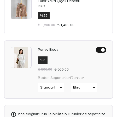
Fular Yaka Çiçek Desenli
Bluz
%
22
₺ 1,800.00
₺ 1,400.00
Penye Body
%
5
₺ 900.00
₺ 855.00
Beden Seçenekleri
Renkler
İncelediğiniz ürün ile birlikte bu ürünler de sepetinize