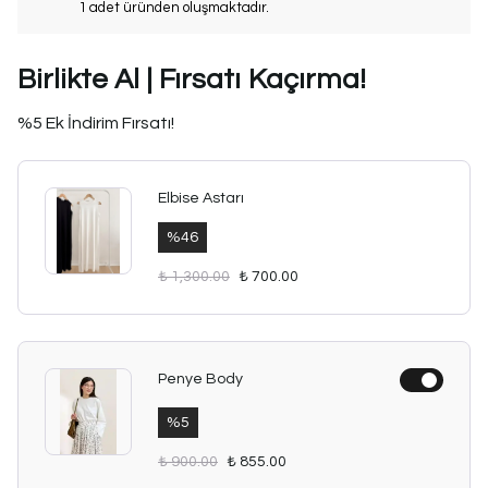
1 adet üründen oluşmaktadır.
Birlikte Al | Fırsatı Kaçırma!
%5 Ek İndirim Fırsatı!
Elbise Astarı
%
46
₺ 1,300.00
₺ 700.00
Penye Body
%
5
₺ 900.00
₺ 855.00