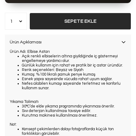
Bu ürün son 7 günde
10 kez
satın alındı
SEPETE EKLE
Ürün Açıklaması
Ürün Adı:
Elbise Astarı
Açık renkli elbiselerin altına giyildiğinde iç göstermeyi
engellemeye yardımcı olur.
Günlük kullanım için rahat ve pratik bir iç astar üründür.
Renk seçenekleri:
Beyaz ve Siyah
Kumaş:
%100 likralı pamuk penye kumaş
Esnek yapısı sayesinde vücuda rahat uyum sağlar.
Nefes alabilen kumaşı sayesinde terletmez ve konforlu
kullanım sunar.
Yıkama Talimatı
30°C’de elde yıkama programında yıkanması önerilir.
Sıvı deterjan kullanılması tavsiye edilir.
Kurutma makinesi kullanılması önerilmez.
Not:
Konsept çekimlerden dolayı fotoğraflarda küçük ton
farklılıkları görülebilir.