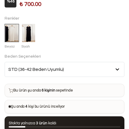
%
46
₺ 700.00
Renkler
Beyaz
Siyah
Beden Seçenekleri
Bu ürün son 7 günde
10 kez
satın alındı
Bu ürün şu anda
6 kişinin
sepetinde
Bu ürünü
21 kişi
favorilerine ekledi
Şu anda
4
kişi bu ürünü inceliyor
Bu ürün son 24 saatte
76 kez
görüntülendi
Stokta yalnızca
3 ürün
kaldı