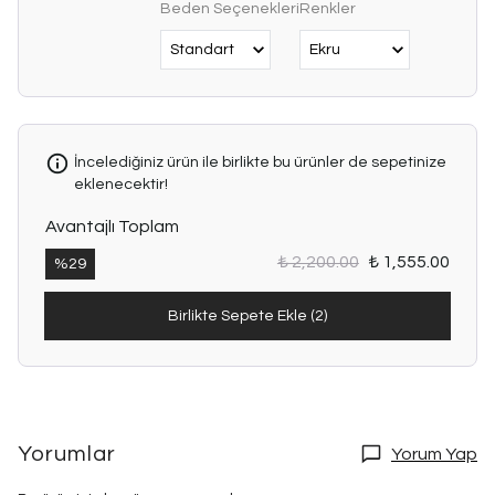
Beden Seçenekleri
Renkler
İncelediğiniz ürün ile birlikte bu ürünler de sepetinize
eklenecektir!
Avantajlı Toplam
₺ 2,200.00
₺ 1,555.00
%
29
Birlikte Sepete Ekle (2)
Yorumlar
Yorum Yap