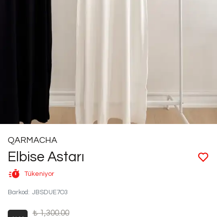
QARMACHA
Elbise Astarı
Tükeniyor
Barkod
:
JBSDUE7O3
₺ 1,300.00