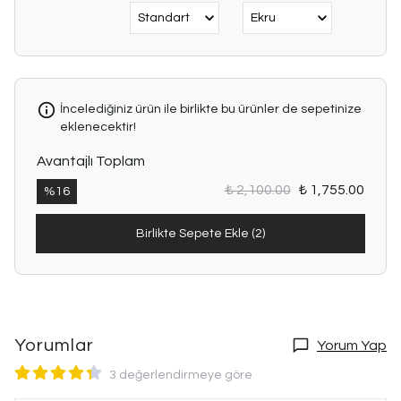
NOT:
KONSEPT
ÇEKİMDEN
DOLAYI
IŞIK
TON
İncelediğiniz ürün ile birlikte bu ürünler de sepetinize
FARKI
eklenecektir!
OLABİLMEKTEDİR.
Yıkama
Avantajlı Toplam
Talimatı:
₺ 2,100.00
₺ 1,755.00
%
16
30
derecede
Birlikte Sepete Ekle (2)
elde
yıkama
programında
sıvı
deterjan
Yorumlar
Yorum Yap
ile
yıkayınız.
3 değerlendirmeye göre