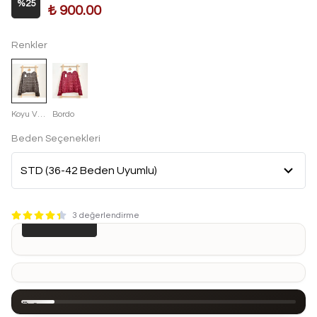
%
25
₺ 900.00
Renkler
Koyu Vizon
Bordo
Beden Seçenekleri
3 değerlendirme
SEPETE EKLE
Ürün