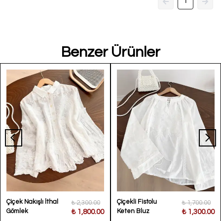
1
Benzer Ürünler
Çiçek Nakışlı İthal
Çiçekli Fistolu
₺ 2,300.00
₺ 1,700.00
Gömlek
Keten Bluz
₺ 1,800.00
₺ 1,300.00