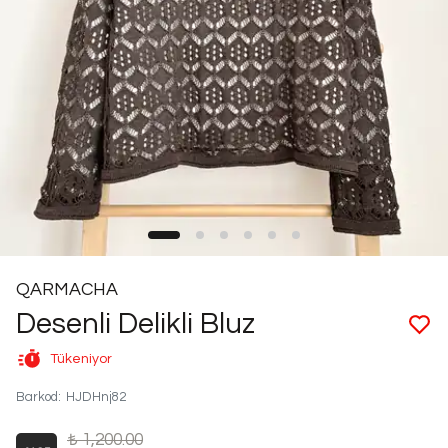
QARMACHA
Desenli Delikli Bluz
Tükeniyor
Barkod
:
HJDHnj82
₺ 1,200.00