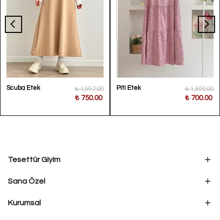
Scuba Etek
Piti Etek
₺ 1,997.00
₺ 1,300.00
₺ 750.00
₺ 700.00
Tesettür Giyim
Sana Özel
Kurumsal