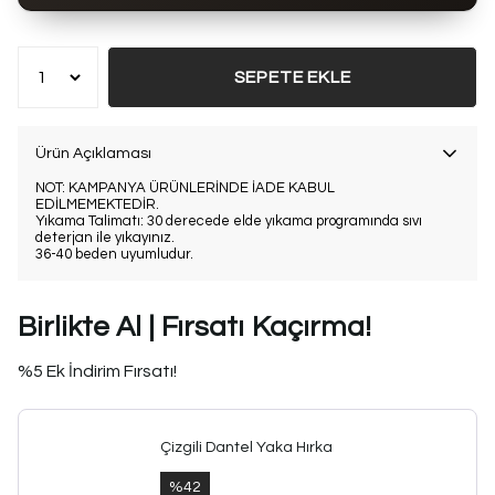
Bu ürün son 7 günde
14 kez
satın alındı
SEPETE EKLE
Ürün Açıklaması
NOT: KAMPANYA ÜRÜNLERİNDE İADE KABUL
EDİLMEMEKTEDİR.
Yıkama Talimatı: 30 derecede elde yıkama programında sıvı
deterjan ile yıkayınız.
36-40 beden uyumludur.
Birlikte Al | Fırsatı Kaçırma!
%5 Ek İndirim Fırsatı!
Çizgili Dantel Yaka Hırka
%
42