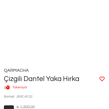
QARMACHA
Çizgili Dantel Yaka Hırka
Tükeniyor
Barkod
:
JBSCJ6122
₺ 1,300.00