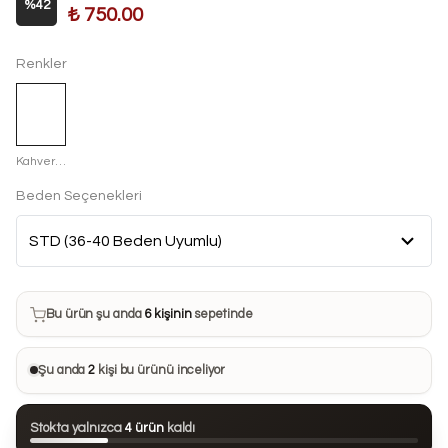
%
42
₺ 750.00
Renkler
Kahverengi
Beden Seçenekleri
Bu ürün son 7 günde
14 kez
satın alındı
Bu ürün şu anda
6 kişinin
sepetinde
Bu ürünü
19 kişi
favorilerine ekledi
Şu anda
2
kişi bu ürünü inceliyor
Bu ürün son 24 saatte
105 kez
görüntülendi
Stokta yalnızca
4 ürün
kaldı