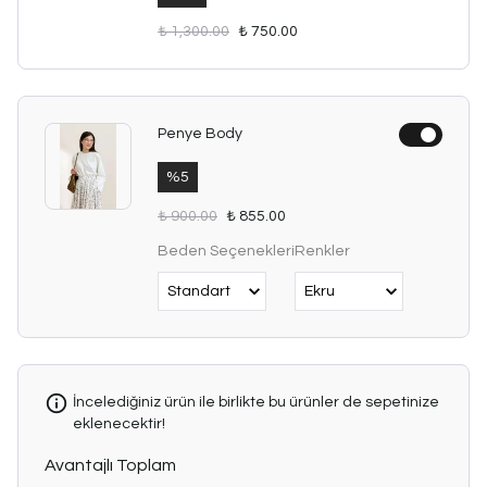
₺ 1,300.00
₺ 750.00
Penye Body
%
5
₺ 900.00
₺ 855.00
Beden Seçenekleri
Renkler
İncelediğiniz ürün ile birlikte bu ürünler de sepetinize
eklenecektir!
Avantajlı Toplam