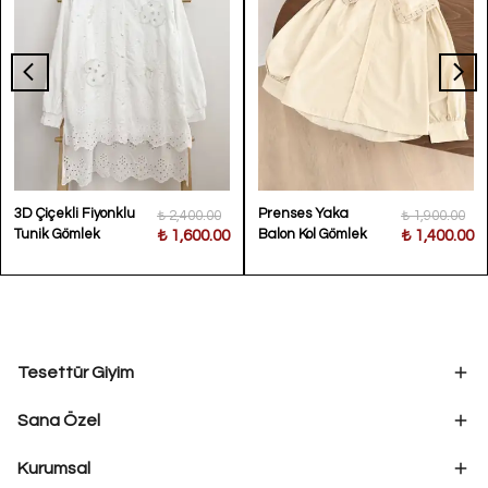
3D Çiçekli Fiyonklu
Prenses Yaka
₺ 2,400.00
₺ 1,900.00
Tunik Gömlek
Balon Kol Gömlek
₺ 1,600.00
₺ 1,400.00
Tesettür Giyim
Sana Özel
Kurumsal