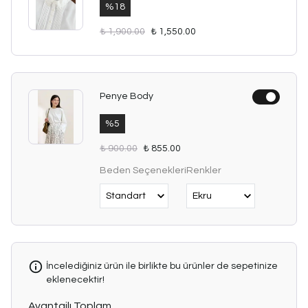
%
18
₺ 1,900.00
₺ 1,550.00
Penye Body
%
5
₺ 900.00
₺ 855.00
Beden Seçenekleri
Renkler
İncelediğiniz ürün ile birlikte bu ürünler de sepetinize
eklenecektir!
Avantajlı Toplam