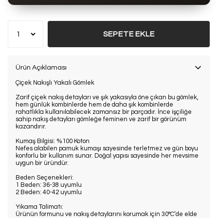
Bu ürün son 7 günde
19 kez
satın alındı
SEPETE EKLE
Ürün Açıklaması
Çiçek Nakışlı Yakalı Gömlek
Zarif çiçek nakış detayları ve şık yakasıyla öne çıkan bu gömlek,
hem günlük kombinlerde hem de daha şık kombinlerde
rahatlıkla kullanılabilecek zamansız bir parçadır. İnce işçiliğe
sahip nakış detayları gömleğe feminen ve zarif bir görünüm
kazandırır.
Kumaş Bilgisi: %100 Koton
Nefes alabilen pamuk kumaşı sayesinde terletmez ve gün boyu
konforlu bir kullanım sunar. Doğal yapısı sayesinde her mevsime
uygun bir üründür.
Beden Seçenekleri:
1 Beden: 36-38 uyumlu
2 Beden: 40-42 uyumlu
Yıkama Talimatı:
Ürünün formunu ve nakış detaylarını korumak için 30°C’de elde