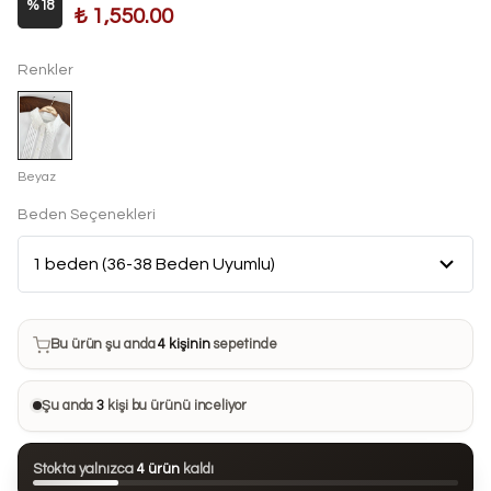
%
18
₺ 1,550.00
Renkler
Beyaz
Beden Seçenekleri
Bu ürün son 7 günde
19 kez
satın alındı
Bu ürün şu anda
4 kişinin
sepetinde
Bu ürünü
29 kişi
favorilerine ekledi
Şu anda
3
kişi bu ürünü inceliyor
Bu ürün son 24 saatte
71 kez
görüntülendi
Stokta yalnızca
4 ürün
kaldı