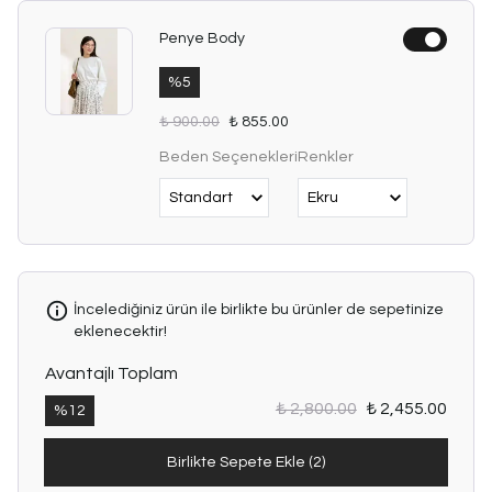
Penye Body
%
5
₺ 900.00
₺ 855.00
Beden Seçenekleri
Renkler
İncelediğiniz ürün ile birlikte bu ürünler de sepetinize
eklenecektir!
Avantajlı Toplam
₺ 2,800.00
₺ 2,455.00
%
12
Birlikte Sepete Ekle (2)