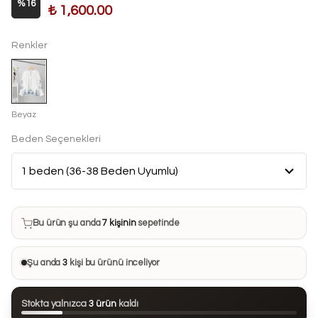
%
16
₺ 1,600.00
Renkler
Beyaz
Beden Seçenekleri
Bu ürün son 7 günde
7 kez
satın alındı
Bu ürün şu anda
7 kişinin
sepetinde
Bu ürünü
10 kişi
favorilerine ekledi
Şu anda
3
kişi bu ürünü inceliyor
Bu ürün son 24 saatte
47 kez
görüntülendi
Stokta yalnızca
3 ürün
kaldı