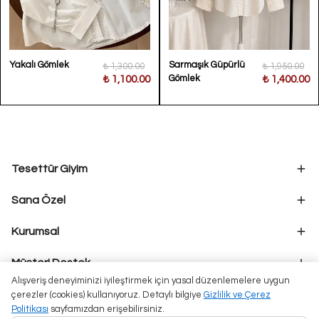
Yakalı Gömlek
Sarmaşık Güpürlü
₺ 1,300.00
₺ 1,950.00
Gömlek
₺ 1,100.00
₺ 1,400.00
Tesettür Giyim
Sana Özel
Kurumsal
Müşteri Destek
Alışveriş deneyiminizi iyileştirmek için yasal düzenlemelere uygun
çerezler (cookies) kullanıyoruz. Detaylı bilgiye
Gizlilik ve Çerez
Politikası
sayfamızdan erişebilirsiniz.