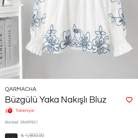
QARMACHA
Büzgülü Yaka Nakışlı Bluz
Tükeniyor
Barkod
:
SNXIP631
₺ 1,900.00