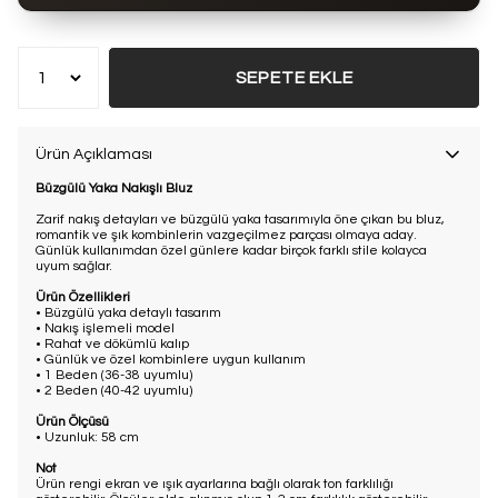
Bu ürün son 7 günde
7 kez
satın alındı
SEPETE EKLE
Ürün Açıklaması
Büzgülü Yaka Nakışlı Bluz
Zarif nakış detayları ve büzgülü yaka tasarımıyla öne çıkan bu bluz,
romantik ve şık kombinlerin vazgeçilmez parçası olmaya aday.
Günlük kullanımdan özel günlere kadar birçok farklı stile kolayca
uyum sağlar.
Ürün Özellikleri
• Büzgülü yaka detaylı tasarım
• Nakış işlemeli model
• Rahat ve dökümlü kalıp
• Günlük ve özel kombinlere uygun kullanım
• 1 Beden (36-38 uyumlu)
• 2 Beden (40-42 uyumlu)
Ürün Ölçüsü
• Uzunluk: 58 cm
Not
Ürün rengi ekran ve ışık ayarlarına bağlı olarak ton farklılığı