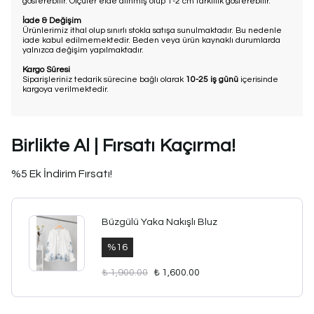
gösterebilir. Ölçüler elde alınmış olup 1-2 cm farklılık gösterebilir.
İade & Değişim
Ürünlerimiz ithal olup sınırlı stokla satışa sunulmaktadır. Bu nedenle
iade kabul edilmemektedir. Beden veya ürün kaynaklı durumlarda
yalnızca değişim yapılmaktadır.
Kargo Süresi
Siparişleriniz tedarik sürecine bağlı olarak
10-25 iş günü
içerisinde
kargoya verilmektedir.
Birlikte Al | Fırsatı Kaçırma!
%5 Ek İndirim Fırsatı!
Büzgülü Yaka Nakışlı Bluz
%
16
₺ 1,900.00
₺ 1,600.00