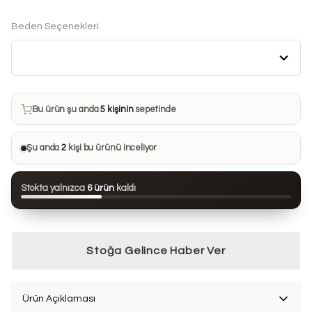
Beden Seçenekleri
Bu ürün son 7 günde
8 kez
satın alındı
Bu ürün şu anda
5 kişinin
sepetinde
Bu ürünü
11 kişi
favorilerine ekledi
Şu anda
2
kişi bu ürünü inceliyor
Bu ürün son 24 saatte
57 kez
görüntülendi
Stokta yalnızca
6 ürün
kaldı
Bu ürün son 7 günde
8 kez
satın alındı
Stoğa Gelince Haber Ver
Ürün Açıklaması