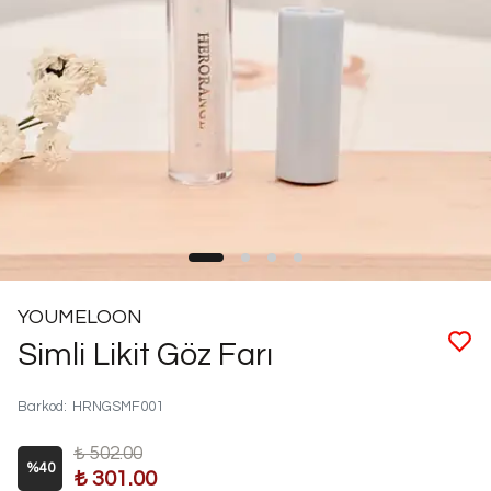
YOUMELOON
Simli Likit Göz Farı
Barkod
:
HRNGSMF001
₺ 502.00
%
40
₺ 301.00