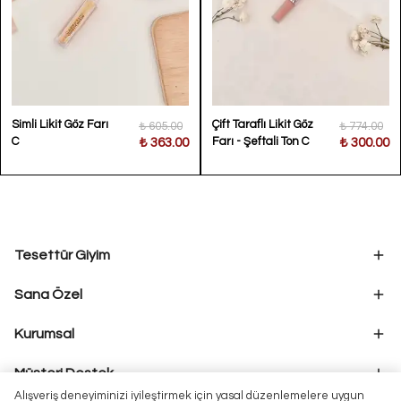
Simli Likit Göz Farı
Çift Taraflı Likit Göz
₺ 605.00
₺ 774.00
C
Farı - Şeftali Ton C
₺ 363.00
₺ 300.00
Tesettür Giyim
Sana Özel
Kurumsal
Müşteri Destek
Alışveriş deneyiminizi iyileştirmek için yasal düzenlemelere uygun