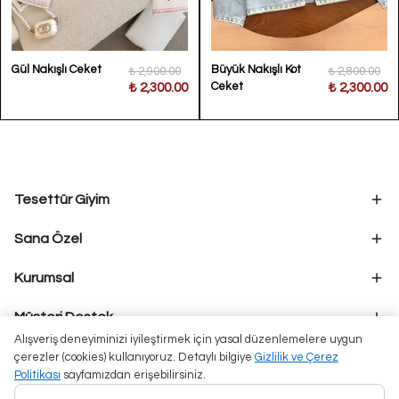
Gül Nakışlı Ceket
Büyük Nakışlı Kot
₺ 2,900.00
₺ 2,800.00
Ceket
₺ 2,300.00
₺ 2,300.00
Tesettür Giyim
Sana Özel
Kurumsal
Müşteri Destek
Alışveriş deneyiminizi iyileştirmek için yasal düzenlemelere uygun
çerezler (cookies) kullanıyoruz. Detaylı bilgiye
Gizlilik ve Çerez
Politikası
sayfamızdan erişebilirsiniz.