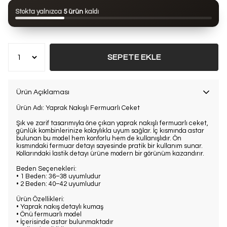
Bu ürün son 24 saatte
74 kez
görüntülendi
Stokta yalnızca
5 ürün
kaldı
Bu ürün son 7 günde
11 kez
satın alındı
SEPETE EKLE
Ürün Açıklaması
Ürün Adı:
Yaprak Nakışlı Fermuarlı Ceket
Şık ve zarif tasarımıyla öne çıkan yaprak nakışlı fermuarlı ceket,
günlük kombinlerinize kolaylıkla uyum sağlar. İç kısmında astar
bulunan bu model hem konforlu hem de kullanışlıdır. Ön
kısmındaki fermuar detayı sayesinde pratik bir kullanım sunar.
Kollarındaki lastik detayı ürüne modern bir görünüm kazandırır.
Beden Seçenekleri:
• 1 Beden: 36–38 uyumludur
• 2 Beden: 40–42 uyumludur
Ürün Özellikleri:
• Yaprak nakış detaylı kumaş
• Önü fermuarlı model
• İçerisinde astar bulunmaktadır