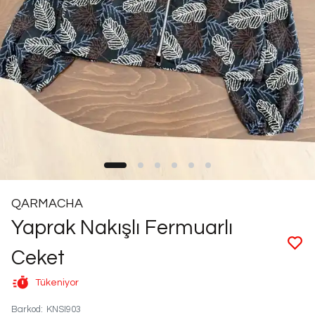
QARMACHA
Yaprak Nakışlı Fermuarlı
Ceket
Tükeniyor
Barkod
:
KNSI903