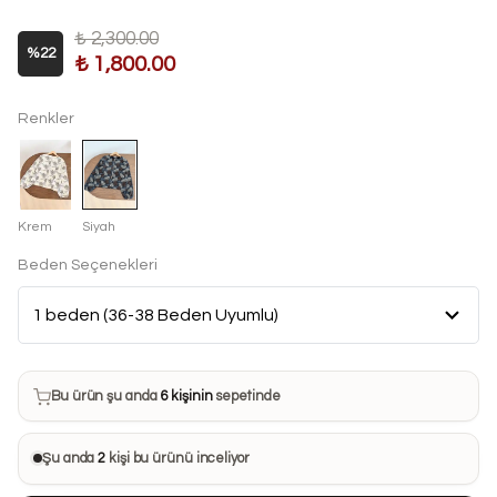
₺ 2,300.00
%
22
₺ 1,800.00
Renkler
Krem
Siyah
Beden Seçenekleri
Bu ürün son 7 günde
11 kez
satın alındı
Bu ürün şu anda
6 kişinin
sepetinde
Bu ürünü
20 kişi
favorilerine ekledi
Şu anda
2
kişi bu ürünü inceliyor