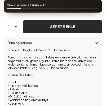
Bu ürün son 24 saatte
119 kez
görüntülendi
Stokta yalnızca
3 ürün
kaldı
Bu ürün son 7 günde
18 kez
satın alındı
SEPETE EKLE
Ürün Açıklaması
🤍 Yandan Bağlamalı Fistolu Tunik Gömlek 🤍
Romantik detayları ve zarif fisto işlemeleriyle öne çıkan yandan
bağlamalı tunik gömlek, günlük kombinlerden özel davetlere
kadar şıklığınızı tamamlayacak zamansız bir parçadır. Astarlı
yapısıyla konforlu ve güvenli kullanım sunar.
✨ Ürün Özellikleri
• İthal ürün
• Fisto işlemeli kumaş
• Astarlı
• Bisiklet yaka
• Önü düğmeli tasarım
• Yanlardan bağlama detaylı
• Uzun kollu