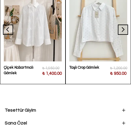
Çiçek Kabartmalı
Taşlı Crop Gömlek
₺ 1,950.00
₺ 1,200.00
Gömlek
₺ 1,400.00
₺ 950.00
Tesettür Giyim
Sana Özel