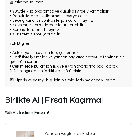
🧺 Yıkama Talimatı
• 30°C'de kısa programda ve düşük devirde yıkanmalıdır.
• Renkli deterjan kullanılması tavsiye edilir.
• Leke çıkarıcı ve optik deterjan kullanmayınız.
• Maksimum 150°C derecede ütülenebilir.
• Kumaşı tersten ütüleyiniz.
• Kuru temizleme yapılabilir.
ℹ️ Ek Bilgiler
• Astarlı yapısı sayesinde iç göstermez.
• Zarif fisto işlemeleri ve yandan bağlama detayı ile feminen bir
görünüm sunar.
• Çekimlerde kullanılan ışık ve ekran ayarlarına bağlı olarak
ürün renginde ton farklılıkları görülebilir.
💌 Sipariş ve detaylı bilgi için bizimle iletişime geçebilirsiniz.
Birlikte Al | Fırsatı Kaçırma!
%5 Ek İndirim Fırsatı!
Yandan Bağlamalı Fistolu