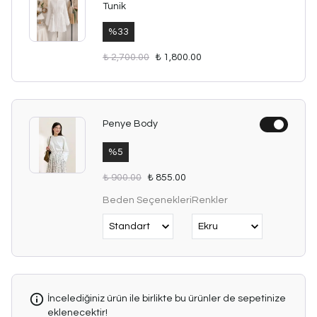
Tunik
%
33
₺ 2,700.00
₺ 1,800.00
Penye Body
%
5
₺ 900.00
₺ 855.00
Beden Seçenekleri
Renkler
İncelediğiniz ürün ile birlikte bu ürünler de sepetinize
eklenecektir!