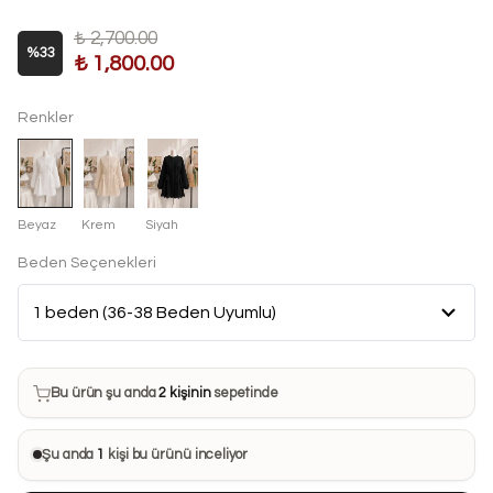
₺ 2,700.00
%
33
₺ 1,800.00
Renkler
Beyaz
Krem
Siyah
Beden Seçenekleri
Bu ürün son 7 günde
18 kez
satın alındı
Bu ürün şu anda
2 kişinin
sepetinde
Bu ürünü
26 kişi
favorilerine ekledi
Şu anda
1
kişi bu ürünü inceliyor