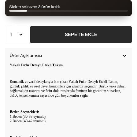
Bu ürün son 24 saatte
71 kez
görüntülendi
Stokta yalnızca
3 ürün
kaldı
Bu ürün son 7 günde
14 kez
satın alındı
SEPETE EKLE
Ürün Açıklaması
Yakalı Fırfır Detaylı Etekli Takım
Romantik ve zarif detaylarıyla öne çıkan Yakalı Fırfır Detaylı Etekli Takım,
günlük şıklık ve özel davet kombinleri için ideal bir seçimdir. Büyük yaka detayı,
bağlamalı ön tasarımı ve fırfır dokunuşlarıyla feminen bir görünüm sunarken,
%100 tensel kumaşı sayesinde gün boyu konfor sağlar.
Beden Seçenekleri:
1 Beden (36-38 uyumlu)
2 Beden (40-42 uyumlu)