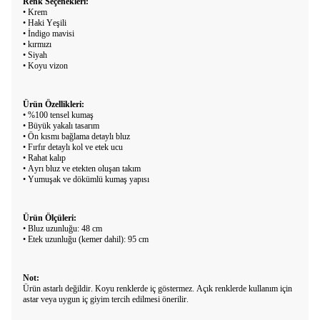
Renk Seçenekleri:
• Krem
• Haki Yeşili
• İndigo mavisi
• kırmızı
• Siyah
• Koyu vizon
Ürün Özellikleri:
• %100 tensel kumaş
• Büyük yakalı tasarım
• Ön kısmı bağlama detaylı bluz
• Fırfır detaylı kol ve etek ucu
• Rahat kalıp
• Ayrı bluz ve etekten oluşan takım
• Yumuşak ve dökümlü kumaş yapısı
Ürün Ölçüleri:
• Bluz uzunluğu: 48 cm
• Etek uzunluğu (kemer dahil): 95 cm
Not:
Ürün astarlı değildir. Koyu renklerde iç göstermez. Açık renklerde kullanım için
astar veya uygun iç giyim tercih edilmesi önerilir.