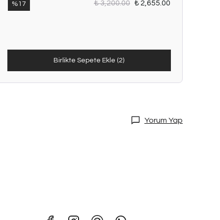
₺ 3,200.00
₺ 2,655.00
%
17
Birlikte Sepete Ekle (2)
Yorum Yap