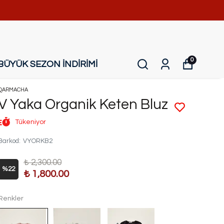
0
BÜYÜK SEZON İNDİRİMİ
QARMACHA
V Yaka Organik Keten Bluz
Tükeniyor
Barkod
:
VYORKB2
₺ 2,300.00
%
22
₺ 1,800.00
Renkler