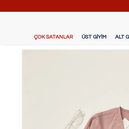
ÇOK SATANLAR
ÜST GİYİM
ALT G