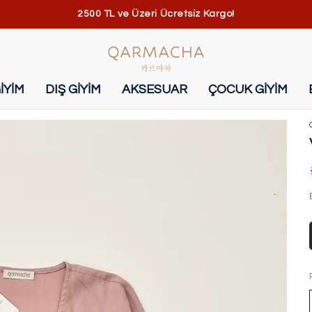
2500 TL ve Üzeri Ücretsiz Kargo!
İYİM
DIŞ GİYİM
AKSESUAR
ÇOCUK GİYİM