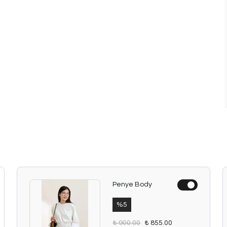
Penye Body
%
5
₺ 900.00
₺ 855.00