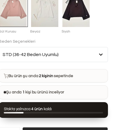
Gül Kurusu
Beyaz
Siyah
Beden Seçenekleri
Bu ürün son 7 günde
15 kez
satın alındı
Bu ürün şu anda
2 kişinin
sepetinde
Bu ürünü
13 kişi
favorilerine ekledi
Şu anda
1
kişi bu ürünü inceliyor
Bu ürün son 24 saatte
91 kez
görüntülendi
Stokta yalnızca
4 ürün
kaldı
Bu ürün son 7 günde
15 kez
satın alındı