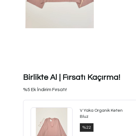
Birlikte Al | Fırsatı Kaçırma!
%5 Ek İndirim Fırsatı!
V Yaka Organik Keten
Bluz
%
22