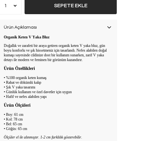
SEPETE EKLE
Ürün Açıklaması
Organik Keten V Yaka Bluz
Doğallık ve zarafeti bir araya getiren organik keten V yaka bluz, gün
boyu konforlu ve şık hissetmeniz için tasarlandı. Nefes alabilen doğal
kumaşı sayesinde cildinize dost bir kullanım sunarken, zarif V yaka
detayı ile modern ve feminen bir görünüm kazandırır.
Ürün Özellikleri
• %100 organik keten kumaş
• Rahat ve dökümlü kalıp
• Şık V yaka tasarımı
• Günlük kullanım ve özel davetler için uygun
• Hafif ve nefes alabilen yapı
Ürün Ölçüleri
• Boy: 61 cm
• Kol: 78 cm
• Bel: 65 cm
• Göğüs: 65 cm
Ölçüler el ile alınmıştır. 1-2 cm farklılık gösterebilir.