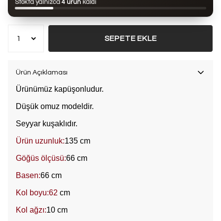
Stokta yalnızca
4 ürün
kaldı
Bu ürün son 7 günde
8 kez
satın alındı
SEPETE EKLE
Ürün Açıklaması
Ürünümüz kapüşonludur.
Düşük omuz modeldir.
Seyyar kuşaklıdır.
Ürün uzunluk:
135 cm
Göğüs ölçüsü:
66 cm
Basen:
66 cm
Kol boyu:62
cm
Kol ağzı:
10 cm