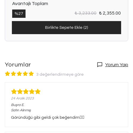
Avantajlı Toplam
₺ 3,233.00
₺ 2,355.00
%
27
Birlikte Sepete Ekle (2)
Yorumlar
Yorum Yap
3 değerlendirmeye göre
24 Aralık 2023
Buşra
E.
Satın Alınmış
Göründüğü gibi geldi çok beğendim👍🏻