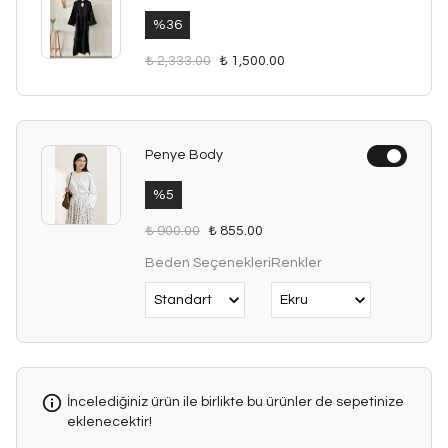
%
36
₺ 2,333.00
₺ 1,500.00
Penye Body
%
5
₺ 900.00
₺ 855.00
Beden Seçenekleri
Renkler
İncelediğiniz ürün ile birlikte bu ürünler de sepetinize
eklenecektir!