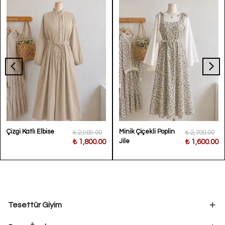
Çizgi Katlı Elbise
Minik Çiçekli Poplin
₺ 2,909.00
₺ 2,700.00
Jile
₺ 1,800.00
₺ 1,600.00
Tesettür Giyim