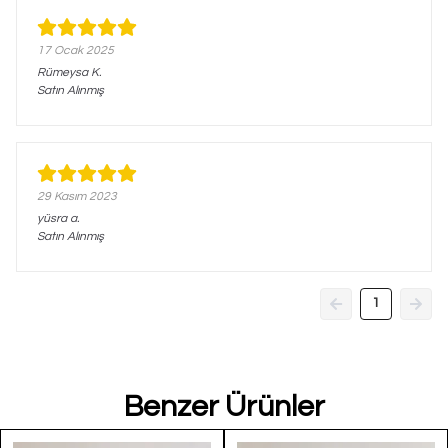
17 Ocak 2025
Rümeysa
K.
Satın Alınmış
29 Kasım 2023
yüsra
a.
Satın Alınmış
1
Benzer Ürünler