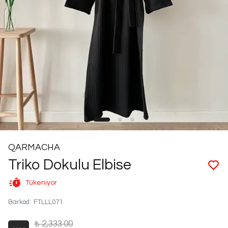
QARMACHA
Triko Dokulu Elbise
Tükeniyor
Barkod
:
FTLLL071
₺ 2,333.00