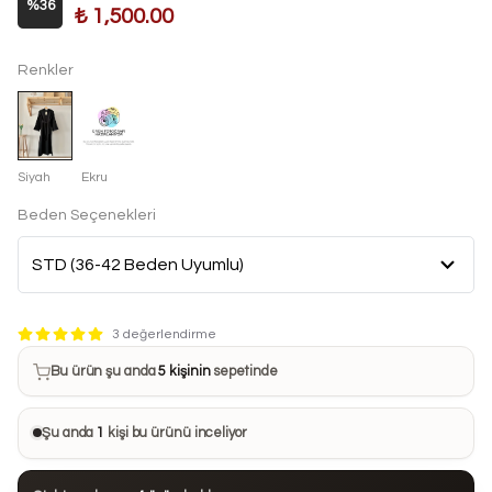
%
36
₺ 1,500.00
Renkler
Siyah
Ekru
Beden Seçenekleri
Bu ürün son 7 günde
8 kez
satın alındı
3 değerlendirme
Bu ürün şu anda
5 kişinin
sepetinde
Bu ürünü
25 kişi
favorilerine ekledi
Şu anda
1
kişi bu ürünü inceliyor
Bu ürün son 24 saatte
55 kez
görüntülendi