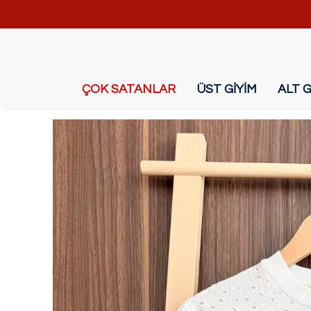
ÇOK SATANLAR
ÜST GİYİM
ALT G