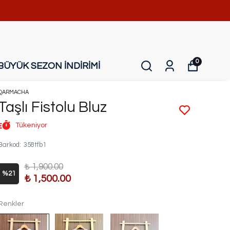
0
BÜYÜK SEZON İNDİRİMİ
QARMACHA
Taşlı Fistolu Bluz
Tükeniyor
Barkod
:
358tfb1
₺ 1,900.00
%
21
₺ 1,500.00
Renkler