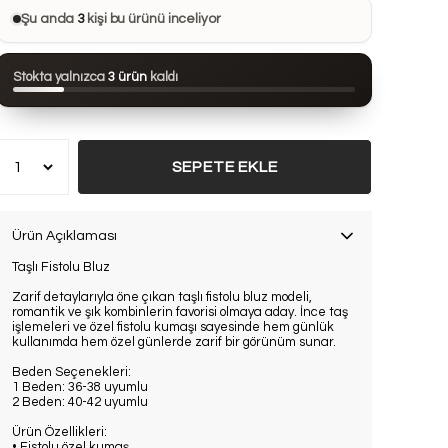
Bu ürünü
15 kişi
favorilerine ekledi
Şu anda
3
kişi bu ürünü inceliyor
Bu ürün son 24 saatte
75 kez
görüntülendi
Stokta yalnızca
3 ürün
kaldı
Bu ürün son 7 günde
8 kez
satın alındı
SEPETE EKLE
Ürün Açıklaması
Taşlı Fistolu Bluz
Zarif detaylarıyla öne çıkan taşlı fistolu bluz modeli,
romantik ve şık kombinlerin favorisi olmaya aday. İnce taş
işlemeleri ve özel fistolu kumaşı sayesinde hem günlük
kullanımda hem özel günlerde zarif bir görünüm sunar.
Beden Seçenekleri:
1 Beden: 36-38 uyumlu
2 Beden: 40-42 uyumlu
Ürün Özellikleri:
• Fistolu özel kumaş