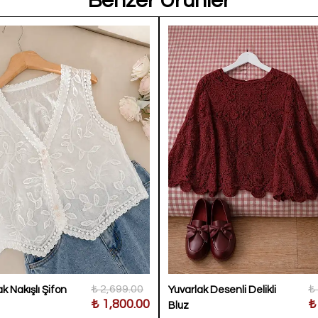
Benzer Ürünler
₺ 2,699.00
₺
k Nakışlı Şifon
Yuvarlak Desenli Delikli
₺ 1,800.00
₺
Bluz