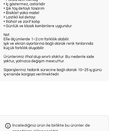
• İç göstermez, astarlıdır
• Şık taş detaylı tasarım
• Bisiklet yaka model
• Lastikli kol detayı
• Rahat ve zarif kalıp
• Günlük ve klasik kombinlere uygundur
Not:
Elle ölçümlerde 1–2 cm farklılık olabilir.
Işık ve ekran ayarlarına bağlı olarak renk tonlarında
küçük farklılık oluşabilir.
Ürünlerimiz ithal olup sınırlı stoktur. Bu nedenle iade
yoktur, yalnızca değişim mevcuttur.
Siparişleriniz tedarik sürecine bağlı olarak 10–25 iş günü
içerisinde kargoya verilmektedir.
İncelediğiniz ürün ile birlikte bu ürünler de