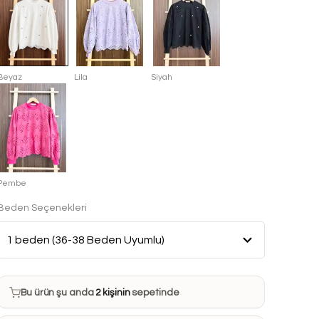
Beyaz
Lila
Siyah
Pembe
Beden Seçenekleri
Bu ürün son 7 günde
8 kez
satın alındı
Bu ürün şu anda
2 kişinin
sepetinde