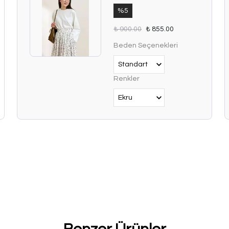
%
5
₺ 900.00
₺ 855.00
Beden Seçenekleri
Renkler