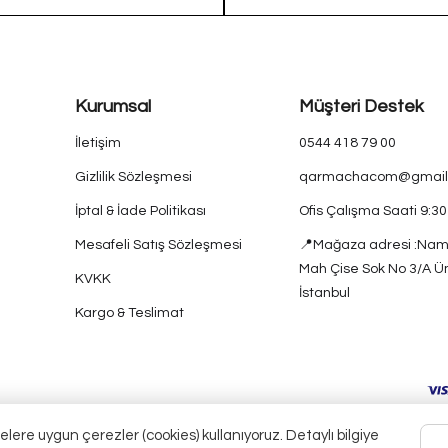
Kurumsal
Müşteri Destek
İletişim
0544 418 79 00
Gizlilik Sözleşmesi
qarmachacom@gmail
İptal & İade Politikası
Ofis Çalışma Saati 9:3
Mesafeli Satış Sözleşmesi
📍Mağaza adresi :Nam
Mah Çise Sok No 3/A Ü
KVKK
İstanbul
Kargo & Teslimat
elere uygun çerezler (cookies) kullanıyoruz. Detaylı bilgiye