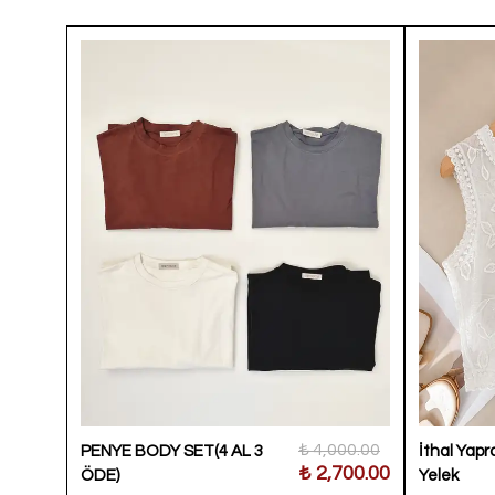
900.00
₺ 4,000.00
PENYE BODY SET(4 AL 3
İthal Yapra
400.00
₺ 2,700.00
ÖDE)
Yelek