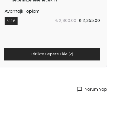
sepetinize eklenecektir!
Avantajlı Toplam
₺ 2,800.00
₺ 2,355.00
%
16
Birlikte Sepete Ekle (2)
Yorum Yap