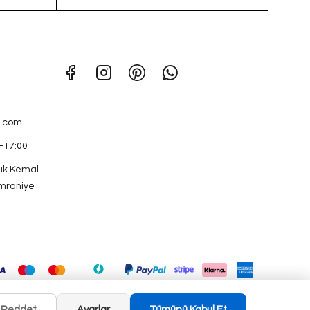
.com
0-17:00
ık Kemal
mraniye
Reddet
Ayarlar
Tümünü Kabul Et