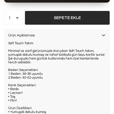
Bu ürün son 7 günde
8 kez
satın alındı
SEPETE EKLE
Ürün Açıklaması
Soft Touch Takım
Minimal ve zarif görünümüyle öne çıkan Soft Touch takım,
yumuşak dokulu kumaşı ve rahat kalıbıyla gün boyu konfor sunar.
Şık duruşuyla hem günlük kullanımda hem özel kombinlerde
tercih edilebilir.
Beden Seçenekleri:
1 Beden: 36-38 uyumlu
2 Beden: 40-42 uyumlu
Renk Seçenekleri:
• Bordo
• Lacivert
• Taş
• Mint
Ürün Özellikleri:
• Yumuşak dokulu kumaş