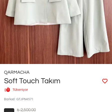
QARMACHA
Soft Touch Takım
Tükeniyor
Barkod
:
GTJPN4571
₺ 2,500.00