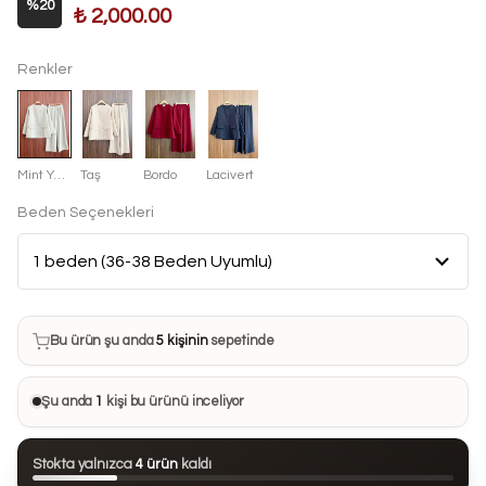
%
20
₺ 2,000.00
Renkler
Mint Yeşili
Taş
Bordo
Lacivert
Beden Seçenekleri
Bu ürün son 7 günde
8 kez
satın alındı
Bu ürün şu anda
5 kişinin
sepetinde
Bu ürünü
27 kişi
favorilerine ekledi
Şu anda
1
kişi bu ürünü inceliyor
Bu ürün son 24 saatte
124 kez
görüntülendi
Stokta yalnızca
4 ürün
kaldı