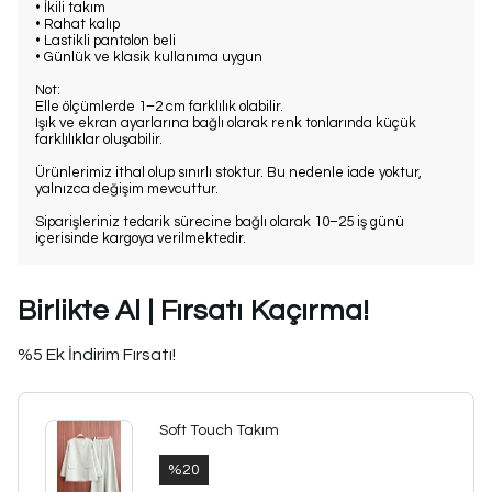
• İkili takım
• Rahat kalıp
• Lastikli pantolon beli
• Günlük ve klasik kullanıma uygun
Not:
Elle ölçümlerde 1–2 cm farklılık olabilir.
Işık ve ekran ayarlarına bağlı olarak renk tonlarında küçük
farklılıklar oluşabilir.
Ürünlerimiz ithal olup sınırlı stoktur. Bu nedenle iade yoktur,
yalnızca değişim mevcuttur.
Siparişleriniz tedarik sürecine bağlı olarak 10–25 iş günü
içerisinde kargoya verilmektedir.
Birlikte Al | Fırsatı Kaçırma!
%5 Ek İndirim Fırsatı!
Soft Touch Takım
%
20