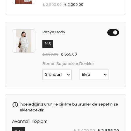
₺ 2,500.00
₺ 2,000.00
Penye Body
%
5
₺ 900.00
₺ 855.00
Beden Seçenekleri
Renkler
İncelediğiniz ürün ile birlikte bu ürünler de sepetinize
eklenecektir!
Avantajlı Toplam
₺ 3,400.00
₺ 2,855.00