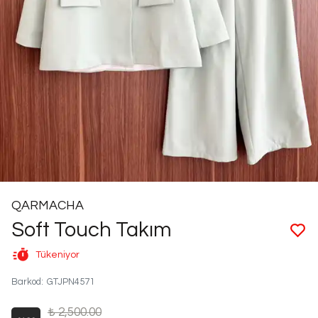
QARMACHA
Soft Touch Takım
Tükeniyor
Barkod
:
GTJPN4571
₺ 2,500.00