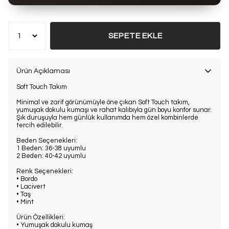
Bu ürün son 7 günde
8 kez
satın alındı
SEPETE EKLE
Ürün Açıklaması
Soft Touch Takım
Minimal ve zarif görünümüyle öne çıkan Soft Touch takım,
yumuşak dokulu kumaşı ve rahat kalıbıyla gün boyu konfor sunar.
Şık duruşuyla hem günlük kullanımda hem özel kombinlerde
tercih edilebilir.
Beden Seçenekleri:
1 Beden: 36-38 uyumlu
2 Beden: 40-42 uyumlu
Renk Seçenekleri:
• Bordo
• Lacivert
• Taş
• Mint
Ürün Özellikleri:
• Yumuşak dokulu kumaş