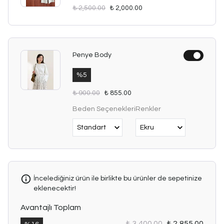
₺ 2,500.00
₺ 2,000.00
Penye Body
%
5
₺ 900.00
₺ 855.00
Beden Seçenekleri
Renkler
İncelediğiniz ürün ile birlikte bu ürünler de sepetinize
eklenecektir!
Avantajlı Toplam
₺ 3,400.00
₺ 2,855.00