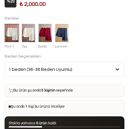
%
20
₺ 2,000.00
Renkler
Mint Yeşili
Taş
Bordo
Lacivert
Beden Seçenekleri
Bu ürün son 7 günde
8 kez
satın alındı
Bu ürün şu anda
5 kişinin
sepetinde
Bu ürünü
27 kişi
favorilerine ekledi
Şu anda
1
kişi bu ürünü inceliyor
Bu ürün son 24 saatte
124 kez
görüntülendi
Stokta yalnızca
6 ürün
kaldı