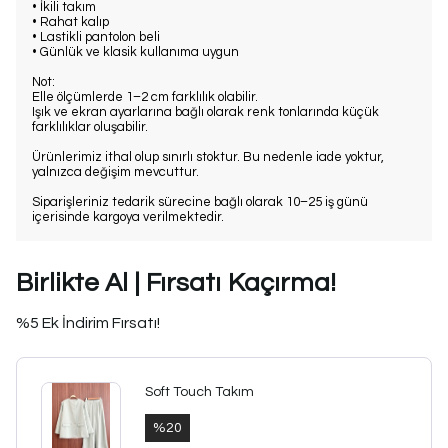
• İkili takım
• Rahat kalıp
• Lastikli pantolon beli
• Günlük ve klasik kullanıma uygun
Not:
Elle ölçümlerde 1–2 cm farklılık olabilir.
Işık ve ekran ayarlarına bağlı olarak renk tonlarında küçük
farklılıklar oluşabilir.
Ürünlerimiz ithal olup sınırlı stoktur. Bu nedenle iade yoktur,
yalnızca değişim mevcuttur.
Siparişleriniz tedarik sürecine bağlı olarak 10–25 iş günü
içerisinde kargoya verilmektedir.
Birlikte Al | Fırsatı Kaçırma!
%5 Ek İndirim Fırsatı!
Soft Touch Takım
%
20