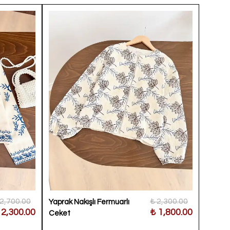
 2,700.00
₺ 2,300.00
Yaprak Nakışlı Fermuarlı
Güpürl
 2,300.00
₺ 1,800.00
Ceket