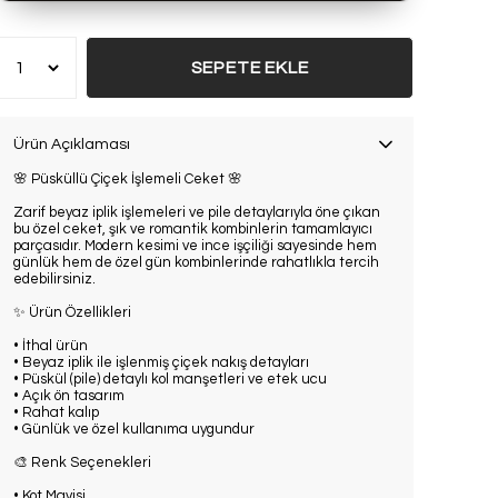
SEPETE EKLE
Ürün Açıklaması
🌸 Püsküllü Çiçek İşlemeli Ceket 🌸
Zarif beyaz iplik işlemeleri ve pile detaylarıyla öne çıkan
bu özel ceket, şık ve romantik kombinlerin tamamlayıcı
parçasıdır. Modern kesimi ve ince işçiliği sayesinde hem
günlük hem de özel gün kombinlerinde rahatlıkla tercih
edebilirsiniz.
✨ Ürün Özellikleri
• İthal ürün
• Beyaz iplik ile işlenmiş çiçek nakış detayları
• Püskül (pile) detaylı kol manşetleri ve etek ucu
• Açık ön tasarım
• Rahat kalıp
• Günlük ve özel kullanıma uygundur
🎨 Renk Seçenekleri
• Kot Mavisi