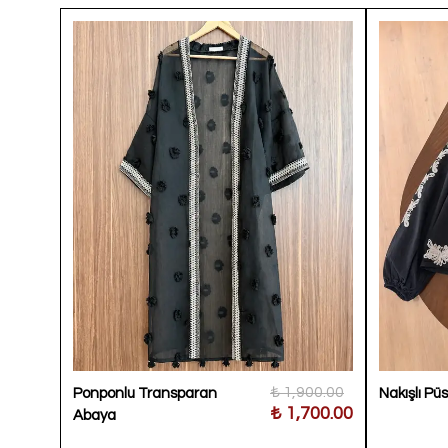
500.00
₺ 1,900.00
Ponponlu Transparan
Nakışlı Pü
000.00
₺ 1,700.00
Abaya