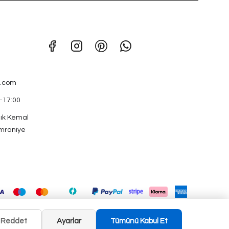
.com
0-17:00
ık Kemal
mraniye
Reddet
Ayarlar
Tümünü Kabul Et