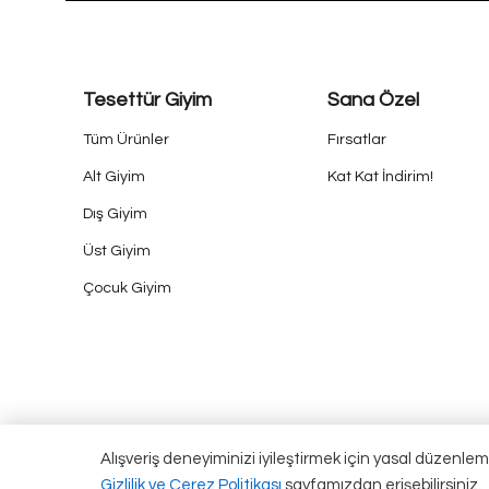
Tesettür Giyim
Sana Özel
Tüm Ürünler
Fırsatlar
Alt Giyim
Kat Kat İndirim!
Dış Giyim
Üst Giyim
Çocuk Giyim
Alışveriş deneyiminizi iyileştirmek için yasal düzenlem
Gizlilik ve Çerez Politikası
sayfamızdan erişebilirsiniz.
Qarmacha ©2024 Tüm Hakları Saklıdır