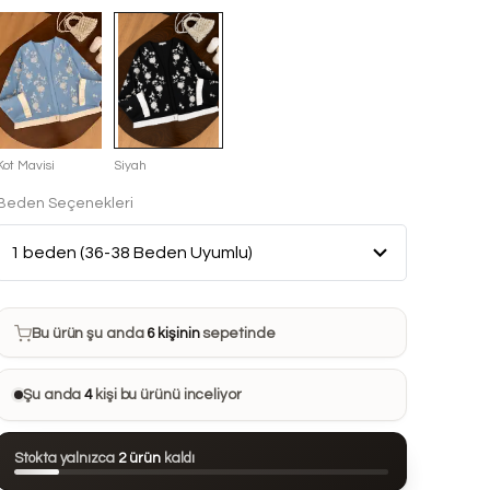
Kot Mavisi
Siyah
Beden Seçenekleri
Bu ürün son 7 günde
16 kez
satın alındı
Bu ürün şu anda
6 kişinin
sepetinde
Bu ürünü
15 kişi
favorilerine ekledi
Şu anda
4
kişi bu ürünü inceliyor
Bu ürün son 24 saatte
97 kez
görüntülendi
Stokta yalnızca
2 ürün
kaldı
Bu ürün son 7 günde
16 kez
satın alındı