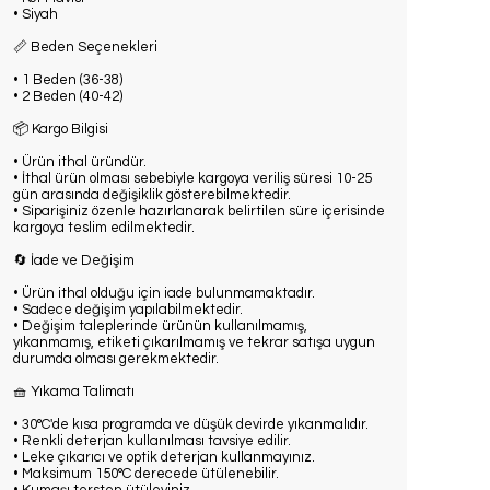
• Siyah
📏 Beden Seçenekleri
• 1 Beden (36-38)
• 2 Beden (40-42)
📦 Kargo Bilgisi
• Ürün ithal üründür.
• İthal ürün olması sebebiyle kargoya veriliş süresi 10-25
gün arasında değişiklik gösterebilmektedir.
• Siparişiniz özenle hazırlanarak belirtilen süre içerisinde
kargoya teslim edilmektedir.
🔄 İade ve Değişim
• Ürün ithal olduğu için iade bulunmamaktadır.
• Sadece değişim yapılabilmektedir.
• Değişim taleplerinde ürünün kullanılmamış,
yıkanmamış, etiketi çıkarılmamış ve tekrar satışa uygun
durumda olması gerekmektedir.
🧺 Yıkama Talimatı
• 30°C'de kısa programda ve düşük devirde yıkanmalıdır.
• Renkli deterjan kullanılması tavsiye edilir.
• Leke çıkarıcı ve optik deterjan kullanmayınız.
• Maksimum 150°C derecede ütülenebilir.