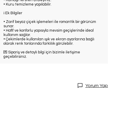
• Kumaşı tersten ütüleyiniz.
• Kuru temizleme yapılabilir.
ℹ️ Ek Bilgiler
• Zarif beyaz çiçek işlemeleri ile romantik bir görünüm
sunar.
• Hafif ve konforlu yapısıyla mevsim geçişlerinde ideal
kullanım sağlar.
• Çekimlerde kullanılan ışık ve ekran ayarlarına bağlı
olarak renk tonlarında farklılık görülebilir.
💌 Sipariş ve detaylı bilgi için bizimle iletişime
geçebilirsiniz.
Yorum Yap