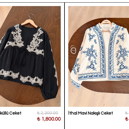
₺ 2,300.00
₺
sküllü Ceket
İthal Mavi Nakışlı Ceket
₺ 1,800.00
₺