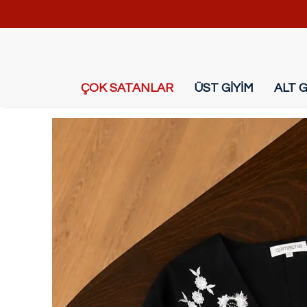
ÇOK SATANLAR
ÜST GİYİM
ALT G