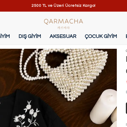
2500 TL ve Üzeri Ücretsiz Kargo!
İYİM
DIŞ GİYİM
AKSESUAR
ÇOCUK GİYİM