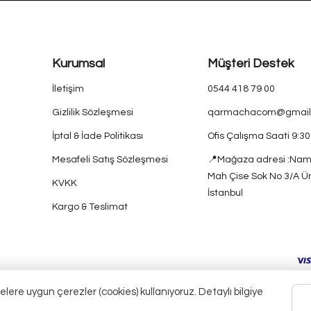
Kurumsal
Müşteri Destek
İletişim
0544 418 79 00
Gizlilik Sözleşmesi
qarmachacom@gmail
İptal & İade Politikası
Ofis Çalışma Saati 9:3
Mesafeli Satış Sözleşmesi
📍Mağaza adresi :Nam
Mah Çise Sok No 3/A Ü
KVKK
İstanbul
Kargo & Teslimat
elere uygun çerezler (cookies) kullanıyoruz. Detaylı bilgiye