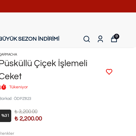
0
BÜYÜK SEZON İNDİRİMİ
QARMACHA
Püsküllü Çiçek İşlemeli
Ceket
Tükeniyor
Barkod
:
ÖDPZ823
₺ 3,200.00
%
31
₺ 2,200.00
Renkler