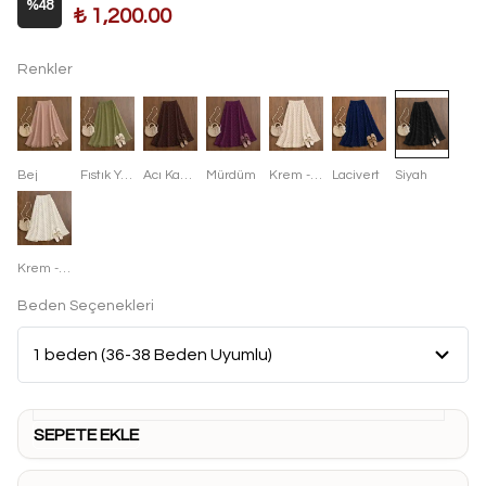
%
48
₺ 1,200.00
Renkler
Bej
Fıstık Yeşili
Acı Kahve
Mürdüm
Krem - Kahve
Lacivert
Siyah
Krem - Siyah
Beden Seçenekleri
SEPETE EKLE