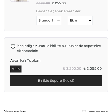
rahat
₺ 900.00
₺ 855.00
ve
konforlu
Beden Seçenekleri
Renkler
bir
kullanım
sunar.
Günlük
kombinlerden
özel
davetlere
İncelediğiniz ürün ile birlikte bu ürünler de sepetinize
kadar
eklenecektir!
farklı
stillere
Avantajlı Toplam
kolayca
uyum
₺ 3,200.00
₺ 2,055.00
%
36
sağlayan,
dolabınızın
Birlikte Sepete Ekle (2)
vazgeçilmez
parçalarından
biridir.
Ürün
Özellikleri
•