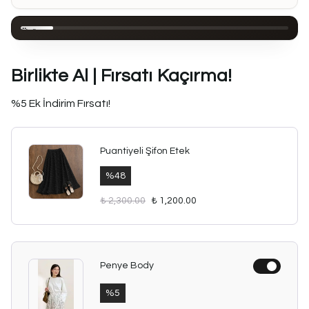
Ürün
Açıklaması
PUANTİYELİ
Birlikte Al | Fırsatı Kaçırma!
ŞİFON
ETEK
%5 Ek İndirim Fırsatı!
Zamansız
puantiye
deseni
Puantiyeli Şifon Etek
ve hafif
şifon
%
48
dokusuyla
her
₺ 2,300.00
₺ 1,200.00
kombine
zarif bir
dokunuş
katan
bu
Penye Body
etek,
astarlı
%
5
yapısıyla