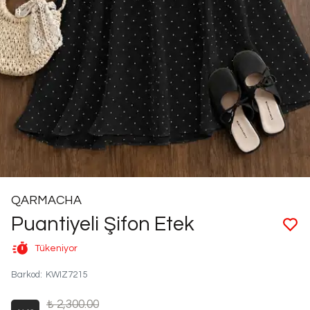
QARMACHA
Puantiyeli Şifon Etek
Tükeniyor
Barkod
:
KWIZ7215
₺ 2,300.00