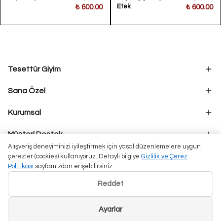
Etek
₺ 600.00
₺ 600.00
Ölçü
Bilgisi
• Etek
Boyu:
Yaklaşık
92 cm
Tesettür Giyim
Kargo
Bilgisi
Sana Özel
• Stoklu
ürünlerde
Kurumsal
siparişler
1-5 iş
günü
Müşteri Destek
içerisinde
Alışveriş deneyiminizi iyileştirmek için yasal düzenlemelere uygun
kargoya
çerezler (cookies) kullanıyoruz. Detaylı bilgiye
Gizlilik ve Çerez
teslim
Politikası
sayfamızdan erişebilirsiniz.
edilmektedir.
• İthal
Reddet
ürünlerde
tedarik
sürecine
Ayarlar
bağlı