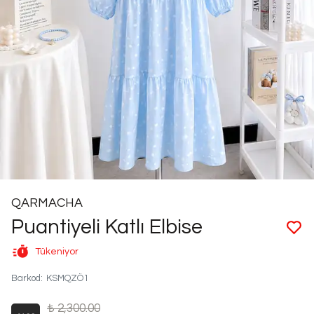
QARMACHA
Puantiyeli Katlı Elbise
Tükeniyor
Barkod
:
KSMQZÖ1
₺ 2,300.00