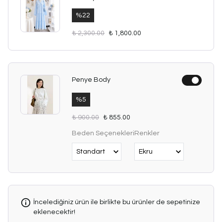
%
22
₺ 2,300.00
₺ 1,800.00
Penye Body
%
5
₺ 900.00
₺ 855.00
Beden Seçenekleri
Renkler
İncelediğiniz ürün ile birlikte bu ürünler de sepetinize
eklenecektir!