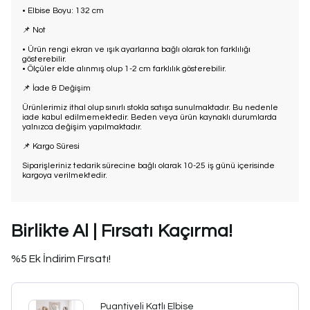
• Elbise Boyu: 132 cm
📌 Not
• Ürün rengi ekran ve ışık ayarlarına bağlı olarak ton farklılığı
gösterebilir.
• Ölçüler elde alınmış olup 1-2 cm farklılık gösterebilir.
📌 İade & Değişim
Ürünlerimiz ithal olup sınırlı stokla satışa sunulmaktadır. Bu nedenle
iade kabul edilmemektedir. Beden veya ürün kaynaklı durumlarda
yalnızca değişim yapılmaktadır.
📌 Kargo Süresi
Siparişleriniz tedarik sürecine bağlı olarak 10-25 iş günü içerisinde
kargoya verilmektedir.
Birlikte Al | Fırsatı Kaçırma!
%5 Ek İndirim Fırsatı!
Puantiyeli Katlı Elbise