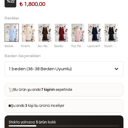
%
22
₺ 1,800.00
Renkler
Bebe Mavisi
Krem
Acı Kahve
Bordo
Toz Pembe
Lacivert
Siyah
Beden Seçenekleri
Bu ürün son 7 günde
11 kez
satın alındı
Bu ürün şu anda
7 kişinin
sepetinde
Bu ürünü
21 kişi
favorilerine ekledi
Şu anda
3
kişi bu ürünü inceliyor
Bu ürün son 24 saatte
89 kez
görüntülendi
Stokta yalnızca
5 ürün
kaldı