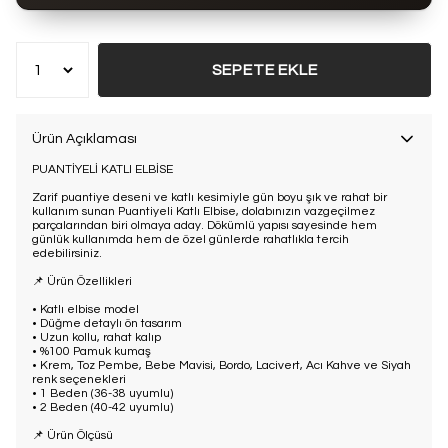
Bu ürün son 7 günde
11 kez
satın alındı
SEPETE EKLE
Ürün Açıklaması
PUANTİYELİ KATLI ELBİSE
Zarif puantiye deseni ve katlı kesimiyle gün boyu şık ve rahat bir
kullanım sunan Puantiyeli Katlı Elbise, dolabınızın vazgeçilmez
parçalarından biri olmaya aday. Dökümlü yapısı sayesinde hem
günlük kullanımda hem de özel günlerde rahatlıkla tercih
edebilirsiniz.
📌 Ürün Özellikleri
• Katlı elbise model
• Düğme detaylı ön tasarım
• Uzun kollu, rahat kalıp
• %100 Pamuk kumaş
• Krem, Toz Pembe, Bebe Mavisi, Bordo, Lacivert, Acı Kahve ve Siyah
renk seçenekleri
• 1 Beden (36-38 uyumlu)
• 2 Beden (40-42 uyumlu)
📌 Ürün Ölçüsü