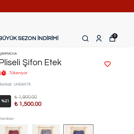
0
BÜYÜK SEZON İNDİRİMİ
QARMACHA
Pliseli Şifon Etek
Tükeniyor
Barkod
:
UHG4X75
₺ 1,900.00
%
21
₺ 1,500.00
Renkler