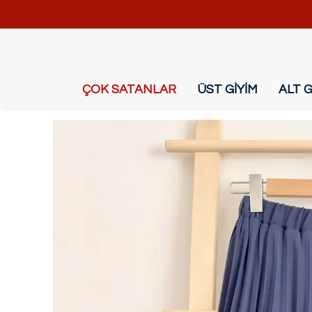
ÇOK SATANLAR
ÜST GİYİM
ALT G