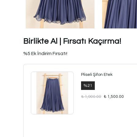
Birlikte Al | Fırsatı Kaçırma!
%5 Ek İndirim Fırsatı!
Pliseli Şifon Etek
%
21
₺ 1,900.00
₺ 1,500.00