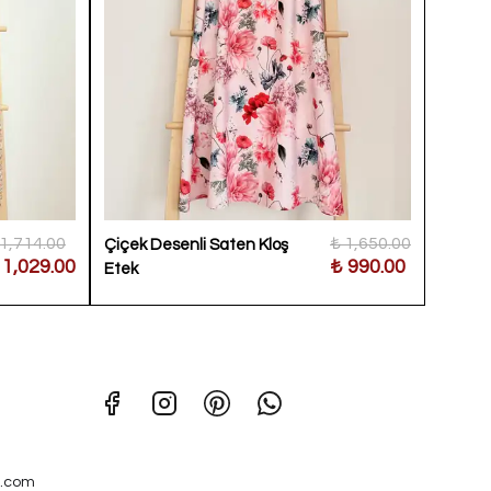
 1,714.00
₺ 1,650.00
Çiçek Desenli Saten Kloş
Küçük Ç
 1,029.00
₺ 990.00
Etek
Etek
.com