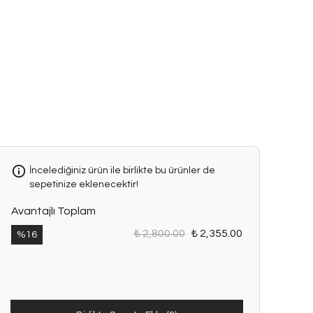
Konsept
çekimlerden
dolayı
ürünlerde
ton farkı
bulunabilmektedir.
İncelediğiniz ürün ile birlikte bu ürünler de
sepetinize eklenecektir!
Avantajlı Toplam
₺ 2,800.00
₺ 2,355.00
%
16