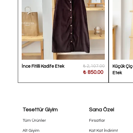
,200.00
₺ 2,107.00
İnce Fitilli Kadife Etek
Küçük Çiçe
50.00
₺ 850.00
Etek
Tesettür Giyim
Sana Özel
Tüm Ürünler
Fırsatlar
Alt Giyim
Kat Kat İndirim!