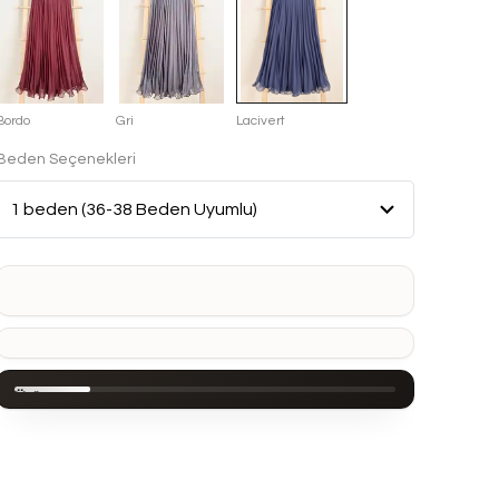
Bordo
Gri
Lacivert
Beden Seçenekleri
SEPETE EKLE
Ürün
Açıklaması
Ürün
Bilgileri:
- Şifon