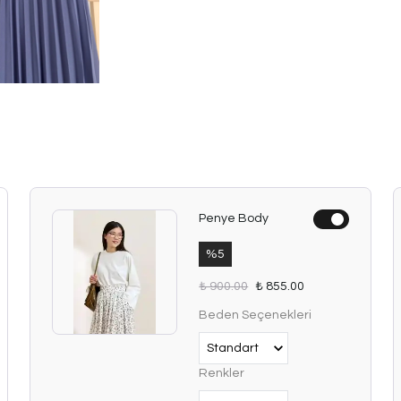
Penye Body
%
5
₺ 900.00
₺ 855.00
Beden Seçenekleri
Renkler