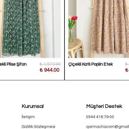
₺ 1,573.00
₺
kli Plise Şifon
Çiçekli Katlı Poplin Etek
₺ 944.00
₺
Kurumsal
Müşteri Destek
İletişim
0544 418 79 00
Gizlilik Sözleşmesi
qarmachacom@gmail