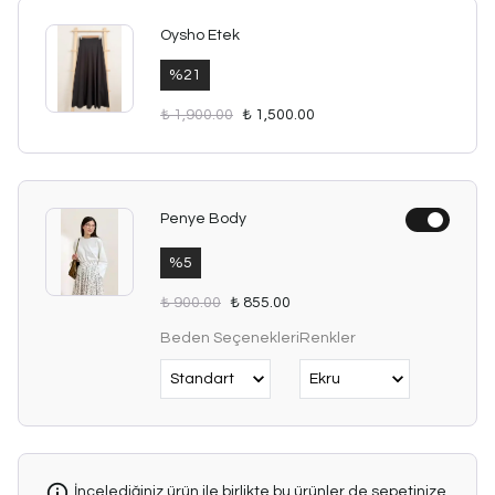
Oysho Etek
%
21
₺ 1,900.00
₺ 1,500.00
Penye Body
%
5
₺ 900.00
₺ 855.00
Beden Seçenekleri
Renkler
İncelediğiniz ürün ile birlikte bu ürünler de sepetinize