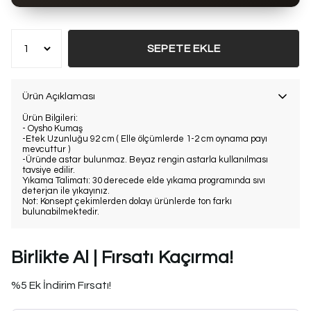
SEPETE EKLE
Ürün Açıklaması
Ürün Bilgileri:
- Oysho Kumaş
-Etek Uzunluğu 92 cm ( Elle ölçümlerde 1-2 cm oynama payı
mevcuttur )
-Üründe astar bulunmaz. Beyaz rengin astarla kullanılması
tavsiye edilir.
Yıkama Talimatı: 30 derecede elde yıkama programında sıvı
deterjan ile yıkayınız.
Not: Konsept çekimlerden dolayı ürünlerde ton farkı
bulunabilmektedir.
Birlikte Al | Fırsatı Kaçırma!
%5 Ek İndirim Fırsatı!