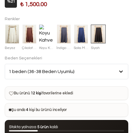
%
21
₺ 1,500.00
Renkler
Beyaz
Çikolata Kahve
Koyu Kahve
İndigo Mavisi
Saks Mavisi
Siyah
Beden Seçenekleri
Bu ürün son 7 günde
19 kez
satın alındı
Bu ürün şu anda
4 kişinin
sepetinde
Bu ürünü
12 kişi
favorilerine ekledi
Bu ürün son 24 saatte
73 kez
görüntülendi
Şu anda
4
kişi bu ürünü inceliyor
Bu ürün son 7 günde
19 kez
satın alındı
Stokta yalnızca
5 ürün
kaldı