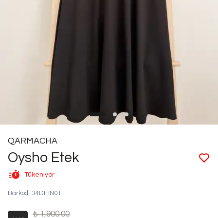
QARMACHA
Oysho Etek
Tükeniyor
Barkod
:
34DIHN011
₺ 1,900.00