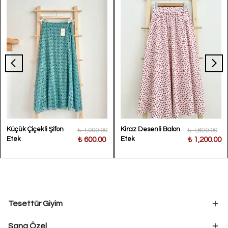
Küçük Çiçekli Şifon
Kiraz Desenli Balon
₺ 1,000.00
₺ 1,890.00
Etek
Etek
₺ 600.00
₺ 1,200.00
Tesettür Giyim
Sana Özel