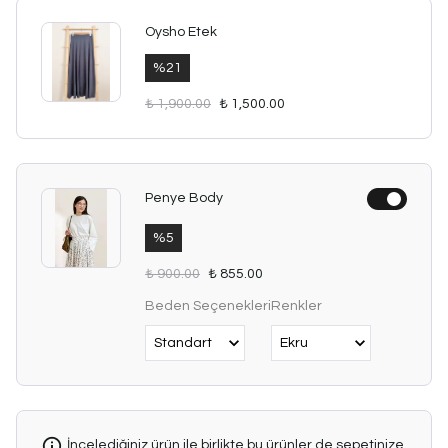
Oysho Etek
%
21
₺ 1,900.00
₺ 1,500.00
Penye Body
%
5
₺ 900.00
₺ 855.00
Beden Seçenekleri
Renkler
İncelediğiniz ürün ile birlikte bu ürünler de sepetinize