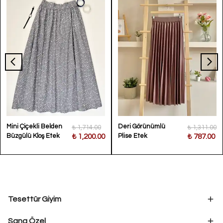
Mini Çiçekli Belden
Deri Görünümlü
₺ 1,714.00
₺ 1,311.00
Büzgülü Kloş Etek
Plise Etek
₺ 1,200.00
₺ 787.00
Tesettür Giyim
Sana Özel