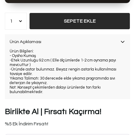
SEPETE EKLE
Ürün Açıklaması
Ürün Bilgileri:
- Oysho Kumaş
-Etek Uzunluğu 92 cm ( Elle ölçümlerde 1-2 cm oynama payı
mevcuttur )
-Üründe astar bulunmaz. Beyaz rengin astarla kullanılması
tavsiye edilir.
Yıkama Talimatı: 30 derecede elde yıkama programında sıvı
deterjan ile yıkayınız.
Not: Konsept çekimlerden dolayı ürünlerde ton farkı
bulunabilmektedir.
Birlikte Al | Fırsatı Kaçırma!
%5 Ek İndirim Fırsatı!