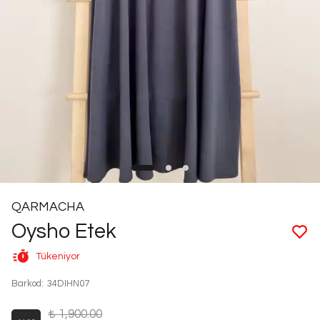
QARMACHA
Oysho Etek
Tükeniyor
Barkod
:
34DIHN07
₺ 1,900.00