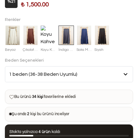
%
21
₺ 1,500.00
Renkler
Beyaz
Çikolata Kahve
Koyu Kahve
İndigo Mavisi
Saks Mavisi
Siyah
Beden Seçenekleri
Bu ürün son 7 günde
13 kez
satın alındı
Bu ürün şu anda
7 kişinin
sepetinde
Bu ürünü
34 kişi
favorilerine ekledi
Bu ürün son 24 saatte
118 kez
görüntülendi
Şu anda
2
kişi bu ürünü inceliyor
Bu ürün son 7 günde
13 kez
satın alındı
Stokta yalnızca
4 ürün
kaldı