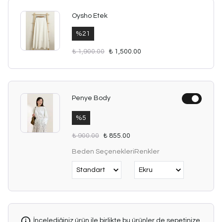
Oysho Etek
%
21
₺ 1,900.00
₺ 1,500.00
Penye Body
%
5
₺ 900.00
₺ 855.00
Beden Seçenekleri
Renkler
İncelediğiniz ürün ile birlikte bu ürünler de sepetinize