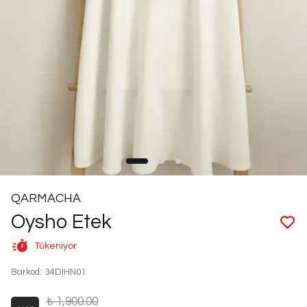
QARMACHA
Oysho Etek
Tükeniyor
Barkod
:
34DIHN01
₺ 1,900.00