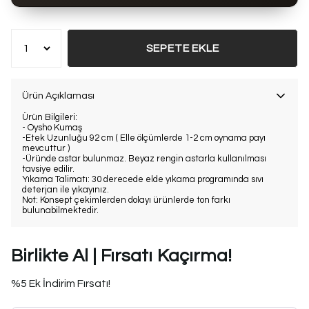
SEPETE EKLE
Ürün Açıklaması
Ürün Bilgileri:
- Oysho Kumaş
-Etek Uzunluğu 92 cm ( Elle ölçümlerde 1-2 cm oynama payı
mevcuttur )
-Üründe astar bulunmaz. Beyaz rengin astarla kullanılması
tavsiye edilir.
Yıkama Talimatı: 30 derecede elde yıkama programında sıvı
deterjan ile yıkayınız.
Not: Konsept çekimlerden dolayı ürünlerde ton farkı
bulunabilmektedir.
Birlikte Al | Fırsatı Kaçırma!
%5 Ek İndirim Fırsatı!