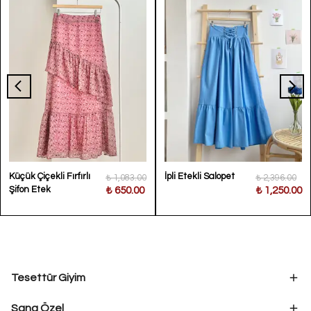
Küçük Çiçekli Fırfırlı
İpli Etekli Salopet
₺ 1,083.00
₺ 2,396.00
Şifon Etek
₺ 650.00
₺ 1,250.00
Tesettür Giyim
Sana Özel