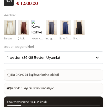
%
21
₺ 1,500.00
Renkler
Beyaz
Çikolata Kahve
Koyu Kahve
İndigo Mavisi
Saks Mavisi
Siyah
Beden Seçenekleri
Bu ürün son 7 günde
14 kez
satın alındı
Bu ürün şu anda
7 kişinin
sepetinde
Bu ürünü
31 kişi
favorilerine ekledi
Bu ürün son 24 saatte
102 kez
görüntülendi
Şu anda
1
kişi bu ürünü inceliyor
Bu ürün son 7 günde
14 kez
satın alındı
Stokta yalnızca
3 ürün
kaldı