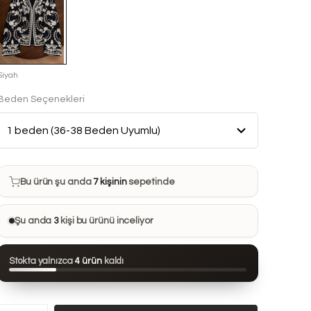
Siyah
Beden Seçenekleri
Bu ürün son 7 günde
11 kez
satın alındı
Bu ürün şu anda
7 kişinin
sepetinde
Bu ürünü
25 kişi
favorilerine ekledi
Şu anda
3
kişi bu ürünü inceliyor
Bu ürün son 24 saatte
102 kez
görüntülendi
Stokta yalnızca
4 ürün
kaldı
Bu ürün son 7 günde
11 kez
satın alındı