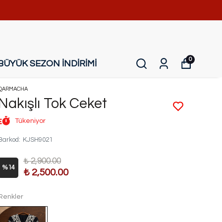
0
BÜYÜK SEZON İNDİRİMİ
QARMACHA
Nakışlı Tok Ceket
Tükeniyor
Barkod
:
KJSH9021
₺ 2,900.00
%
14
₺ 2,500.00
Renkler