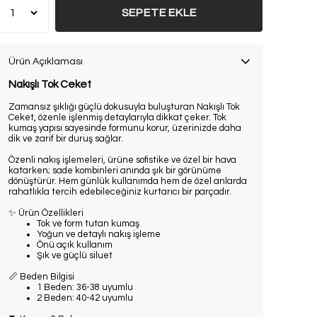
SEPETE EKLE
Ürün Açıklaması
Nakışlı Tok Ceket
Zamansız şıklığı güçlü dokusuyla buluşturan
Nakışlı Tok
Ceket
, özenle işlenmiş detaylarıyla dikkat çeker. Tok
kumaş yapısı sayesinde formunu korur, üzerinizde daha
dik ve zarif bir duruş sağlar.
Özenli nakış işlemeleri, ürüne sofistike ve özel bir hava
katarken; sade kombinleri anında şık bir görünüme
dönüştürür. Hem günlük kullanımda hem de özel anlarda
rahatlıkla tercih edebileceğiniz kurtarıcı bir parçadır.
✨
Ürün Özellikleri
Tok ve form tutan kumaş
Yoğun ve detaylı nakış işleme
Önü açık kullanım
Şık ve güçlü siluet
📏
Beden Bilgisi
1 Beden: 36-38 uyumlu
2 Beden: 40-42 uyumlu