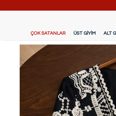
ÇOK SATANLAR
ÜST GİYİM
ALT G