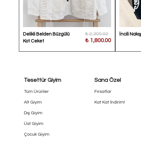
300.00
₺ 2,300.00
Delikli Belden Büzgülü
İncili Nakı
800.00
₺ 1,800.00
Kot Ceket
Tesettür Giyim
Sana Özel
Tüm Ürünler
Fırsatlar
Alt Giyim
Kat Kat İndirim!
Dış Giyim
Üst Giyim
Çocuk Giyim