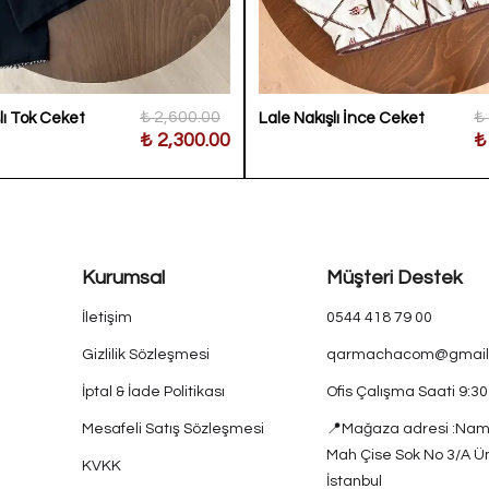
₺ 2,600.00
₺
şlı Tok Ceket
Lale Nakışlı İnce Ceket
₺ 2,300.00
₺
Kurumsal
Müşteri Destek
İletişim
0544 418 79 00
Gizlilik Sözleşmesi
qarmachacom@gmail
İptal & İade Politikası
Ofis Çalışma Saati 9:3
Mesafeli Satış Sözleşmesi
📍Mağaza adresi :Nam
Mah Çise Sok No 3/A Ü
KVKK
İstanbul