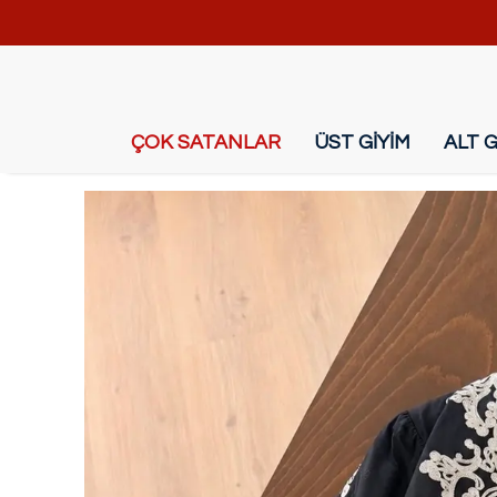
ÇOK SATANLAR
ÜST GİYİM
ALT G