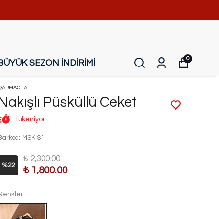
0
BÜYÜK SEZON İNDİRİMİ
QARMACHA
Nakışlı Püsküllü Ceket
Tükeniyor
Barkod
:
MSKIS1
₺ 2,300.00
%
22
₺ 1,800.00
Renkler