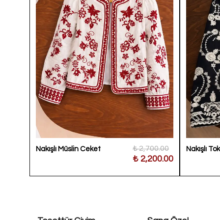
100.00
₺ 2,700.00
Nakışlı Müslin Ceket
Nakışlı To
200.00
₺ 2,200.00