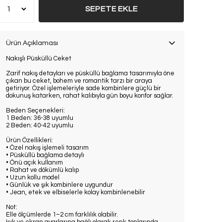
SEPETE EKLE
Ürün Açıklaması
Nakışlı Püsküllü Ceket
Zarif nakış detayları ve püsküllü bağlama tasarımıyla öne
çıkan bu ceket, bohem ve romantik tarzı bir araya
getiriyor. Özel işlemeleriyle sade kombinlere güçlü bir
dokunuş katarken, rahat kalıbıyla gün boyu konfor sağlar.
Beden Seçenekleri:
1 Beden: 36-38 uyumlu
2 Beden: 40-42 uyumlu
Ürün Özellikleri:
• Özel nakış işlemeli tasarım
• Püsküllü bağlama detaylı
• Önü açık kullanım
• Rahat ve dökümlü kalıp
• Uzun kollu model
• Günlük ve şık kombinlere uygundur
• Jean, etek ve elbiselerle kolay kombinlenebilir
Not:
Elle ölçümlerde 1–2 cm farklılık olabilir.