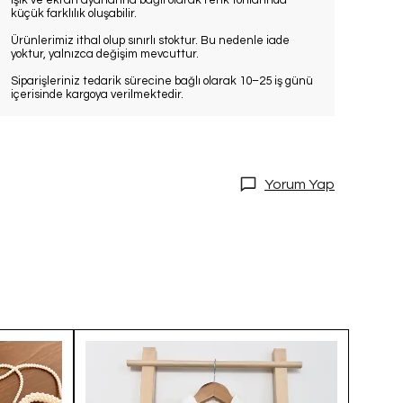
Işık ve ekran ayarlarına bağlı olarak renk tonlarında
küçük farklılık oluşabilir.
Ürünlerimiz ithal olup sınırlı stoktur. Bu nedenle iade
yoktur, yalnızca değişim mevcuttur.
Siparişleriniz tedarik sürecine bağlı olarak 10–25 iş günü
içerisinde kargoya verilmektedir.
Yorum Yap