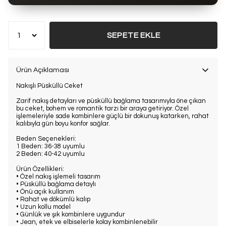
Bu ürün son 7 günde
19 kez
satın alındı
SEPETE EKLE
Ürün Açıklaması
Nakışlı Püsküllü Ceket
Zarif nakış detayları ve püsküllü bağlama tasarımıyla öne çıkan
bu ceket, bohem ve romantik tarzı bir araya getiriyor. Özel
işlemeleriyle sade kombinlere güçlü bir dokunuş katarken, rahat
kalıbıyla gün boyu konfor sağlar.
Beden Seçenekleri:
1 Beden: 36-38 uyumlu
2 Beden: 40-42 uyumlu
Ürün Özellikleri:
• Özel nakış işlemeli tasarım
• Püsküllü bağlama detaylı
• Önü açık kullanım
• Rahat ve dökümlü kalıp
• Uzun kollu model
• Günlük ve şık kombinlere uygundur
• Jean, etek ve elbiselerle kolay kombinlenebilir