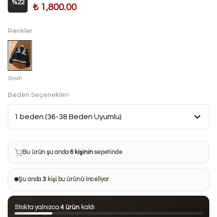
%
22
₺ 1,800.00
Renkler
Siyah
Beden Seçenekleri
Bu ürün son 7 günde
19 kez
satın alındı
Bu ürün şu anda
6 kişinin
sepetinde
Bu ürünü
15 kişi
favorilerine ekledi
Şu anda
3
kişi bu ürünü inceliyor
Bu ürün son 24 saatte
93 kez
görüntülendi
Stokta yalnızca
4 ürün
kaldı