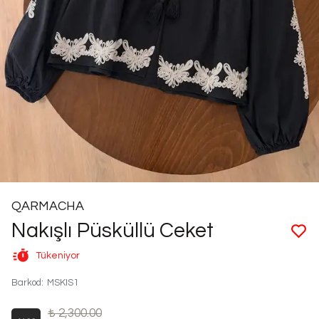
QARMACHA
Nakışlı Püsküllü Ceket
Tükeniyor
Barkod
:
MSKIS1
₺ 2,300.00