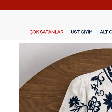
ÇOK SATANLAR
ÜST GİYİM
ALT G