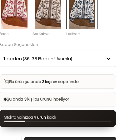
Bordo
Acı Kahve
Lacivert
Beden Seçenekleri
Bu ürün son 7 günde
9 kez
satın alındı
Bu ürün şu anda
3 kişinin
sepetinde
Bu ürünü
13 kişi
favorilerine ekledi
Şu anda
3
kişi bu ürünü inceliyor
Bu ürün son 24 saatte
68 kez
görüntülendi
Stokta yalnızca
4 ürün
kaldı
Bu ürün son 7 günde
9 kez
satın alındı