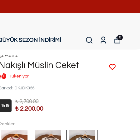
0
BÜYÜK SEZON İNDİRİMİ
QARMACHA
Nakışlı Müslin Ceket
Tükeniyor
Barkod
:
DKJDK356
₺ 2,700.00
%
19
₺ 2,200.00
Renkler