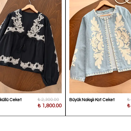
₺ 2,300.00
₺
sküllü Ceket
Büyük Nakışlı Kot Ceket
₺ 1,800.00
₺