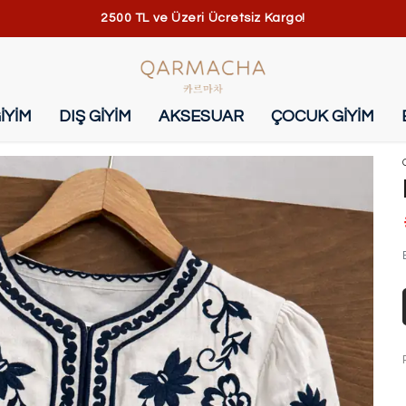
2500 TL ve Üzeri Ücretsiz Kargo!
İYİM
DIŞ GİYİM
AKSESUAR
ÇOCUK GİYİM