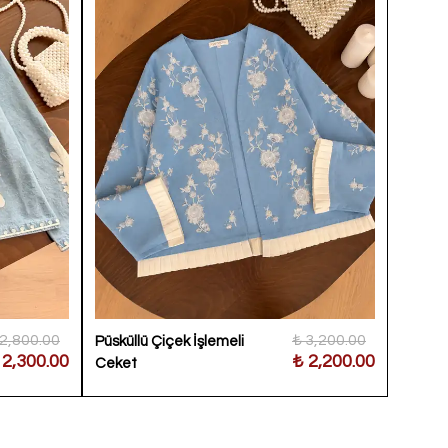
 2,800.00
₺ 3,200.00
Püsküllü Çiçek İşlemeli
Papatya
 2,300.00
₺ 2,200.00
Ceket
Ceket