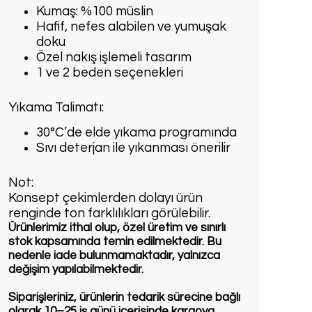
Kumaş: %100 müslin
Hafif, nefes alabilen ve yumuşak
doku
Özel nakış işlemeli tasarım
1 ve 2 beden seçenekleri
Yıkama Talimatı:
30°C’de elde yıkama programında
Sıvı deterjan ile yıkanması önerilir
Not:
Konsept çekimlerden dolayı ürün
renginde ton farklılıkları görülebilir.
Ürünlerimiz ithal olup, özel üretim ve sınırlı
stok kapsamında temin edilmektedir. Bu
nedenle iade bulunmamaktadır, yalnızca
değişim yapılabilmektedir.
Siparişleriniz, ürünlerin tedarik sürecine bağlı
olarak 10–25 iş günü içerisinde kargoya