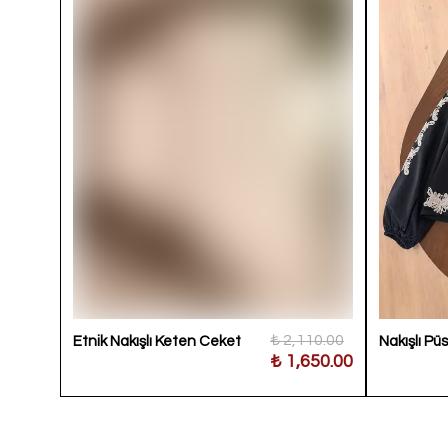
900.00
₺ 2,110.00
Etnik Nakışlı Keten Ceket
Nakışlı Pü
500.00
₺ 1,650.00