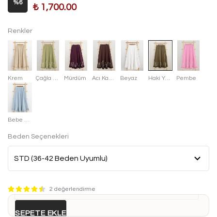
%
6
₺ 1,700.00
Renkler
Krem
Çağla Yeşili
Mürdüm
Acı Kahve
Beyaz
Haki Yeşili
Pembe
Bebe Mavisi
Beden Seçenekleri
2 değerlendirme
SEPETE EKLE