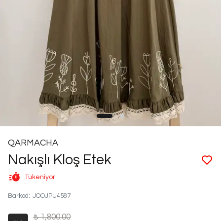
QARMACHA
Nakışlı Kloş Etek
Tükeniyor
Barkod
:
JOOJPU4587
₺ 1,800.00