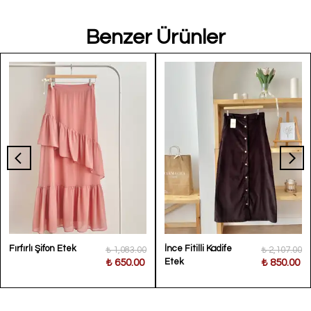
stok
kapsamında
Benzer Ürünler
temin
edilmektedir.
Bu nedenle
iade
bulunmamaktadır,
yalnızca
değişim
yapılabilmektedir.
Siparişleriniz,
ürünlerin
tedarik
sürecine bağlı
Fırfırlı Şifon Etek
İnce Fitilli Kadife
₺ 1,083.00
₺ 2,107.00
Etek
₺ 650.00
₺ 850.00
olarak 10–25 iş
günü içerisinde
kargoya