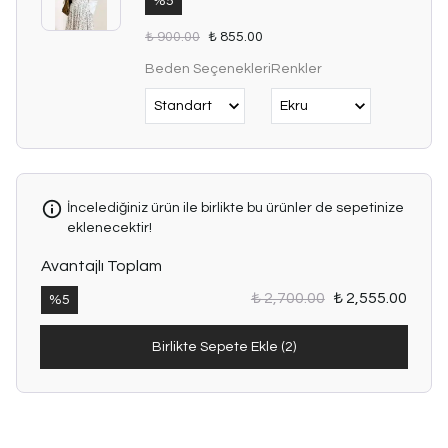
%
5
tasarlandı. Etek
ucundaki ince
₺ 900.00
₺ 855.00
çiçek nakışları ve
dantel detayı,
Beden Seçenekleri
Renkler
ürüne feminen ve
özgün bir hava
kazandırır. Hafif ve
dökümlü yapısı
sayesinde gün boyu
konfor sağlar.
İncelediğiniz ürün ile birlikte bu ürünler de sepetinize
Lastikli beli
eklenecektir!
sayesinde farklı
bedenlere uyum
Avantajlı Toplam
sağlar ve rahat bir
kullanım sunar.
₺ 2,700.00
₺ 2,555.00
%
5
Kloş kesimiyle
hareketli ve
Birlikte Sepete Ekle (2)
akışkan bir silüet
oluşturur.
Ürün Özellikleri:
Etek Boyu: 93 cm
Nakış detaylı kloş