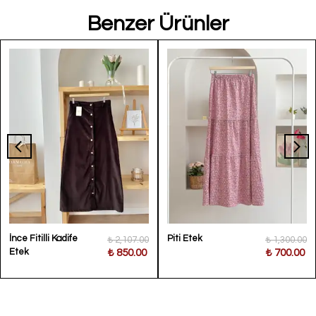
Benzer Ürünler
İnce Fitilli Kadife
Piti Etek
₺ 2,107.00
₺ 1,300.00
Etek
₺ 850.00
₺ 700.00