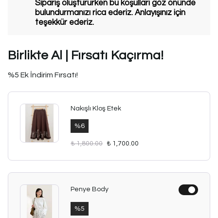
Sipariş oluştururken bu koşulları göz önünde
bulundurmanızı rica ederiz. Anlayışınız için
teşekkür ederiz.
Birlikte Al | Fırsatı Kaçırma!
%5 Ek İndirim Fırsatı!
Nakışlı Kloş Etek
%
6
₺ 1,800.00
₺ 1,700.00
Penye Body
%
5