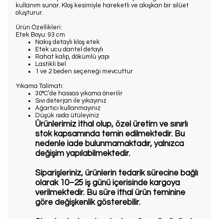
kullanım sunar. Kloş kesimiyle hareketli ve akışkan bir silüet
oluşturur.
Ürün Özellikleri:
Etek Boyu: 93 cm
Nakış detaylı kloş etek
Etek ucu dantel detaylı
Rahat kalıp, dökümlü yapı
Lastikli bel
1 ve 2 beden seçeneği mevcuttur
Yıkama Talimatı:
30°C’de hassas yıkama önerilir
Sıvı deterjan ile yıkayınız
Ağartıcı kullanmayınız
Düşük ısıda ütüleyiniz
Ürünlerimiz ithal olup, özel üretim ve sınırlı
stok kapsamında temin edilmektedir. Bu
nedenle iade bulunmamaktadır, yalnızca
değişim yapılabilmektedir.
Siparişleriniz, ürünlerin tedarik sürecine bağlı
olarak 10–25 iş günü içerisinde kargoya
verilmektedir. Bu süre ithal ürün teminine
göre değişkenlik gösterebilir.