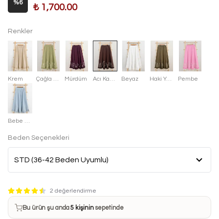
%
6
₺ 1,700.00
Renkler
Krem
Çağla Yeşili
Mürdüm
Acı Kahve
Beyaz
Haki Yeşili
Pembe
Bebe Mavisi
Beden Seçenekleri
Bu ürün son 7 günde
10 kez
satın alındı
2 değerlendirme
Bu ürün şu anda
5 kişinin
sepetinde