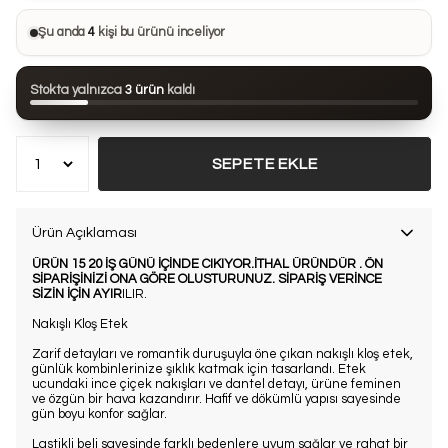
Bu ürünü
33 kişi
favorilerine ekledi
Şu anda
4
kişi bu ürünü inceliyor
Bu ürün son 24 saatte
54 kez
görüntülendi
Stokta yalnızca
3 ürün
kaldı
Bu ürün son 7 günde
10 kez
satın alındı
SEPETE EKLE
Ürün Açıklaması
ÜRÜN 15 20 İŞ GÜNÜ İÇİNDE CIKIYOR.İTHAL ÜRÜNDÜR . ÖN
SİPARİŞİNİZİ ONA GÖRE OLUSTURUNUZ. SİPARİŞ VERİNCE
SİZİN İÇİN AYIR
ILIR.
Nakışlı Kloş Etek
Zarif detayları ve romantik duruşuyla öne çıkan nakışlı kloş etek,
günlük kombinlerinize şıklık katmak için tasarlandı. Etek
ucundaki ince çiçek nakışları ve dantel detayı, ürüne feminen
ve özgün bir hava kazandırır. Hafif ve dökümlü yapısı sayesinde
gün boyu konfor sağlar.
Lastikli beli sayesinde farklı bedenlere uyum sağlar ve rahat bir