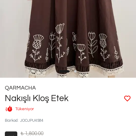
QARMACHA
Nakışlı Kloş Etek
Tükeniyor
Barkod
:
JOOJPU4584
₺ 1,800.00