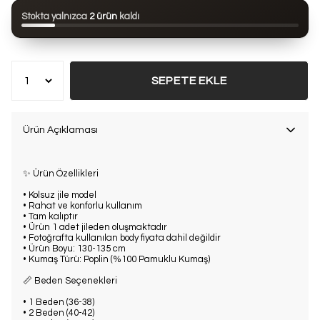
Bu ürün son 24 saatte
95 kez
görüntülendi
Stokta yalnızca
2 ürün
kaldı
Bu ürün son 7 günde
16 kez
satın alındı
SEPETE EKLE
Ürün Açıklaması
✨ Ürün Özellikleri
• Kolsuz jile model
• Rahat ve konforlu kullanım
• Tam kalıptır
• Ürün 1 adet jileden oluşmaktadır
• Fotoğrafta kullanılan body fiyata dahil değildir
• Ürün Boyu: 130-135 cm
• Kumaş Türü: Poplin (%100 Pamuklu Kumaş)
📏 Beden Seçenekleri
• 1 Beden (36-38)
• 2 Beden (40-42)