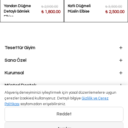
Yandan Düğme
Katlı Düğmeli
₺ 2,900.00
₺ 3,500.00
Detaylı Gömlek
Müslin Elbise
₺ 1,800.00
₺ 2,500.00
Elbise
Tesettür Giyim
Sana Özel
Kurumsal
Müşteri Destek
Alışveriş deneyiminizi iyileştirmek için yasal düzenlemelere uygun
çerezler (cookies) kullanıyoruz. Detaylı bilgiye
Gizlilik ve Çerez
Politikası
sayfamızdan erişebilirsiniz.
Reddet