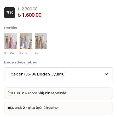
₺ 2,300.00
%
30
₺ 1,600.00
Renkler
Gül Kurusu
Bebe Mavisi
Bej
Beden Seçenekleri
Bu ürün son 7 günde
16 kez
satın alındı
Bu ürün şu anda
6 kişinin
sepetinde
Bu ürünü
17 kişi
favorilerine ekledi
Şu anda
2
kişi bu ürünü inceliyor