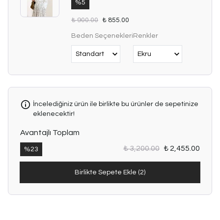
%
5
₺ 900.00
₺ 855.00
Beden Seçenekleri
Renkler
İncelediğiniz ürün ile birlikte bu ürünler de sepetinize
eklenecektir!
Avantajlı Toplam
₺ 3,200.00
₺ 2,455.00
%
23
Birlikte Sepete Ekle (2)