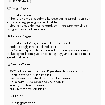
• 3 Beden (44-46)
📦 Kargo Bilgisi
• Ürün ithal üründür.
• İthal ürün olması sebebiyle kargoya veriliş süresi 10-25 gün
arasında değişiklik gösterebilmektedir.
• Siparişiniz özenle hazırlanarak belirtilen süre içerisinde
kargoya teslim edilmektedir.
🔄 İade ve Değişim
• Ürün ithal olduğu için iade bulunmamaktadır.
• Sadece değişim yapılabilmektedir.
• Değişim taleplerinde ürünün kullanılmamış, yıkanmamış,
etiketi çıkarılmamış ve tekrar satışa uygun durumda olması
gerekmektedir.
🧺 Yıkama Talimatı
• 30°C'de kısa programda ve düşük devirde yıkanmalıdır.
• Renkli deterjan kullanılmalıdır.
• Leke çıkarıcı ve optik deterjan kullanmayınız.
• Maksimum 150°C derecede ütülenebilir.
• Kumaşı tersten ütüleyiniz.
• Kuru temizleme yapılabilir.
ℹ️ Ek Bilgiler
• Ürün iç göstermez.