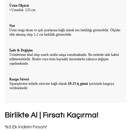
Ürün Ölçüsü
• Uzunluk: 133 cm
Not
Ürün rengi ekran ve ışık ayarlarına bağlı olarak ton farklılığı gösterebilir. Ölçüler
elde alınmış olup 1-2 cm farklılık gösterebilir.
İade & Değişim
Ürünlerimiz ithal olup sınırlı stokla satışa sunulmaktadır. Bu nedenle iade kabul
edilmemektedir. Beden veya ürün kaynaklı durumlarda yalnızca değişim
yapılmaktadır.
Kargo Süresi
Siparişleriniz tedarik sürecine bağlı olarak
10-25 iş günü
içerisinde kargoya
verilmektedir.
Birlikte Al | Fırsatı Kaçırma!
%5 Ek İndirim Fırsatı!