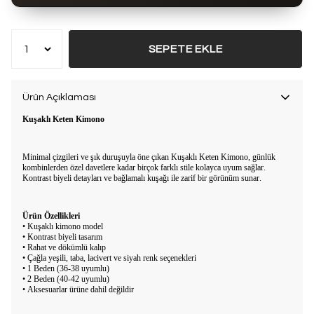
Bu ürün son 7 günde
17 kez
satın alındı
SEPETE EKLE
Ürün Açıklaması
Kuşaklı Keten Kimono
Minimal çizgileri ve şık duruşuyla öne çıkan Kuşaklı Keten Kimono, günlük
kombinlerden özel davetlere kadar birçok farklı stile kolayca uyum sağlar.
Kontrast biyeli detayları ve bağlamalı kuşağı ile zarif bir görünüm sunar.
Ürün Özellikleri
• Kuşaklı kimono model
• Kontrast biyeli tasarım
• Rahat ve dökümlü kalıp
• Çağla yeşili, taba, lacivert ve siyah renk seçenekleri
• 1 Beden (36-38 uyumlu)
• 2 Beden (40-42 uyumlu)
• Aksesuarlar ürüne dahil değildir