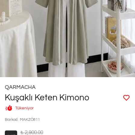
QARMACHA
Kuşaklı Keten Kimono
Tükeniyor
Barkod
:
MAKZÖ811
₺ 2,900.00