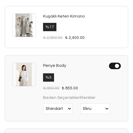
Kuşaklı Keten Kimono
%
17
₺ 2,900.00
₺ 2,400.00
Penye Body
%
5
₺ 900.00
₺ 855.00
Beden Seçenekleri
Renkler