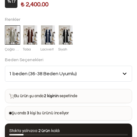
%
17
₺ 2,400.00
Renkler
Çağla Yeşili
Taba
Lacivert
Siyah
Beden Seçenekleri
Bu ürün son 7 günde
17 kez
satın alındı
Bu ürün şu anda
2 kişinin
sepetinde
Bu ürünü
29 kişi
favorilerine ekledi
Şu anda
3
kişi bu ürünü inceliyor
Bu ürün son 24 saatte
99 kez
görüntülendi
Stokta yalnızca
2 ürün
kaldı