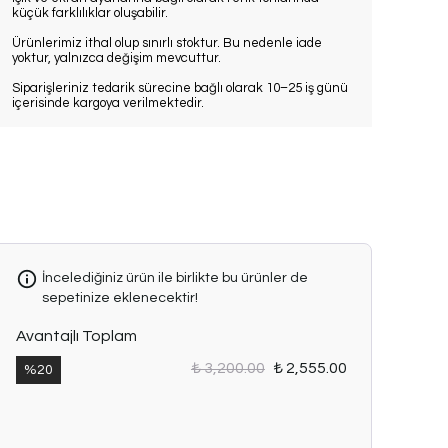
küçük farklılıklar oluşabilir.
Ürünlerimiz ithal olup sınırlı stoktur. Bu nedenle iade
yoktur, yalnızca değişim mevcuttur.
Siparişleriniz tedarik sürecine bağlı olarak 10–25 iş günü
içerisinde kargoya verilmektedir.
İncelediğiniz ürün ile birlikte bu ürünler de
sepetinize eklenecektir!
Avantajlı Toplam
₺ 3,200.00
₺ 2,555.00
%
20