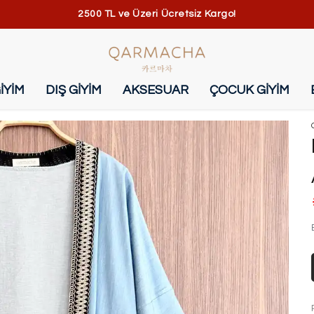
2500 TL ve Üzeri Ücretsiz Kargo!
İYİM
DIŞ GİYİM
AKSESUAR
ÇOCUK GİYİM