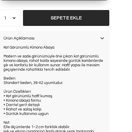
SEPETE EKLE
Ürün Açıklaması
Kot Görünümlü Kimono Abaya
Modern ve sade görünümüyle öne çıkan kot görünümlü
kimono abaya, rahat kalıbı sayesinde günlük kombinlerde
şık ve konforlu bir kullanım sunar. Hafif yapısı ile mevsim
geçişlerinde rahatlıkla tercih edilebilir.
Beden:
Standart beden, 36-42 uyumludur.
Ürün Özellikleri:
• Kot görünümlü hafif kumaş
• Kimono abaya formu
• Dantel şerit detaylı
• Rahat ve salaş kalıp
• Günlük kullanıma uygun
Not:
Elle ölçümlerde 1–2 cm farklılık olabilir.
Işık ve ekran ayarlarına bağlı olarak renk tonlarında