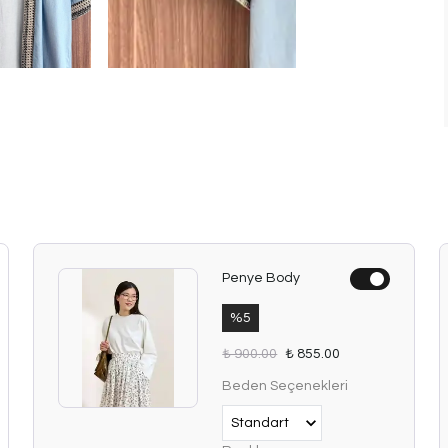
Penye Body
%
5
₺ 900.00
₺ 855.00
Beden Seçenekleri