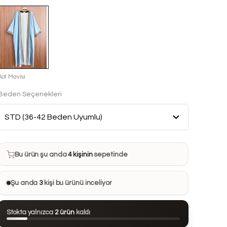
Kot Mavisi
Beden Seçenekleri
Bu ürün son 7 günde
13 kez
satın alındı
Bu ürün şu anda
4 kişinin
sepetinde
Bu ürünü
28 kişi
favorilerine ekledi
Şu anda
3
kişi bu ürünü inceliyor
Bu ürün son 24 saatte
90 kez
görüntülendi
Stokta yalnızca
2 ürün
kaldı
Bu ürün son 7 günde
13 kez
satın alındı