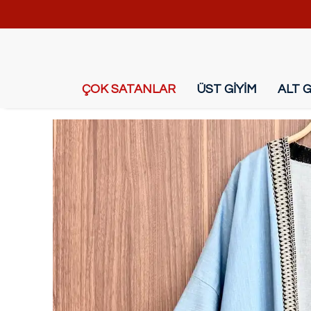
ÇOK SATANLAR
ÜST GİYİM
ALT G