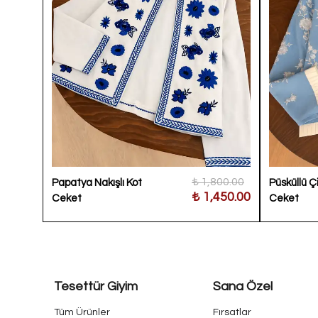
100.00
₺ 1,800.00
Papatya Nakışlı Kot
Püsküllü Ç
400.00
₺ 1,450.00
Ceket
Ceket
Tesettür Giyim
Sana Özel
Tüm Ürünler
Fırsatlar