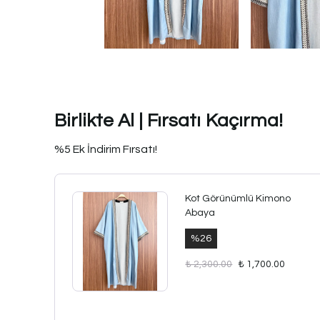
Birlikte Al | Fırsatı Kaçırma!
%5 Ek İndirim Fırsatı!
Kot Görünümlü Kimono
Abaya
%
26
₺ 2,300.00
₺ 1,700.00