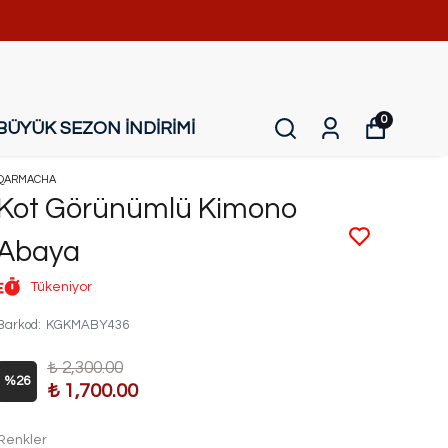
0
BÜYÜK SEZON İNDİRİMİ
QARMACHA
Kot Görünümlü Kimono
Abaya
Tükeniyor
Barkod
:
KGKMABY436
₺ 2,300.00
%
26
₺ 1,700.00
Renkler