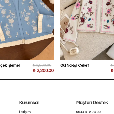
₺ 3,200.00
₺
içek İşlemeli
Gül Nakışlı Ceket
₺ 2,200.00
₺
Kurumsal
Müşteri Destek
İletişim
0544 418 79 00