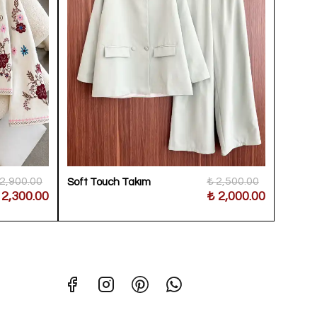
 2,900.00
₺ 2,500.00
Soft Touch Takım
Güpürl
 2,300.00
₺ 2,000.00