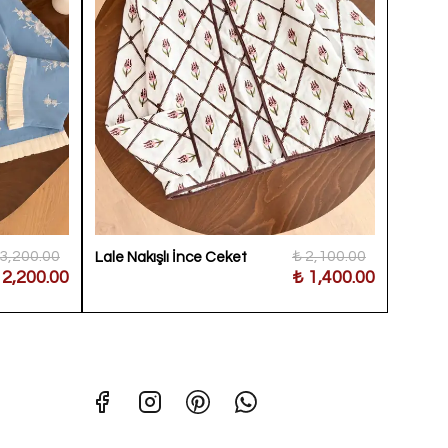
 3,200.00
₺ 2,100.00
Lale Nakışlı İnce Ceket
Etnik 
 2,200.00
₺ 1,400.00