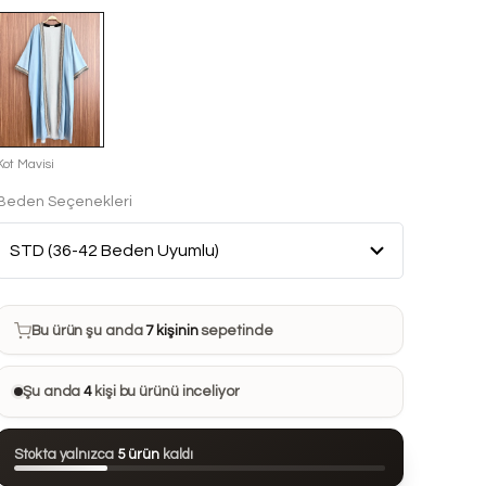
Kot Mavisi
Beden Seçenekleri
Bu ürün son 7 günde
12 kez
satın alındı
Bu ürün şu anda
7 kişinin
sepetinde
Bu ürünü
14 kişi
favorilerine ekledi
Şu anda
4
kişi bu ürünü inceliyor
Bu ürün son 24 saatte
87 kez
görüntülendi
Stokta yalnızca
5 ürün
kaldı
Bu ürün son 7 günde
12 kez
satın alındı