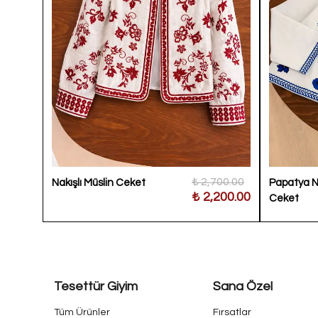
500.00
₺ 2,700.00
Nakışlı Müslin Ceket
Papatya Na
000.00
₺ 2,200.00
Ceket
Tesettür Giyim
Sana Özel
Tüm Ürünler
Fırsatlar