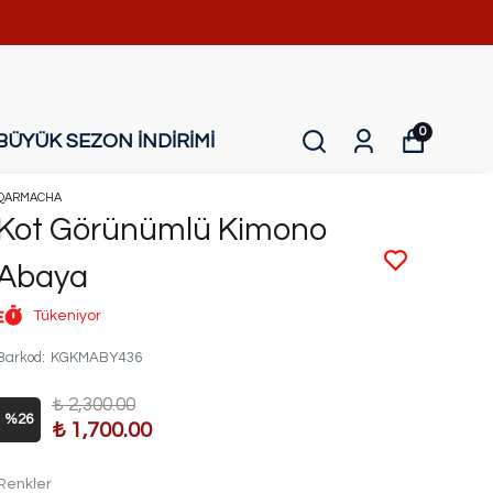
0
BÜYÜK SEZON İNDİRİMİ
QARMACHA
Kot Görünümlü Kimono
Abaya
Tükeniyor
Barkod
:
KGKMABY436
₺ 2,300.00
%
26
₺ 1,700.00
Renkler