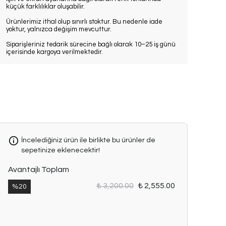
küçük farklılıklar oluşabilir.
Ürünlerimiz ithal olup sınırlı stoktur. Bu nedenle iade
yoktur, yalnızca değişim mevcuttur.
Siparişleriniz tedarik sürecine bağlı olarak 10–25 iş günü
içerisinde kargoya verilmektedir.
İncelediğiniz ürün ile birlikte bu ürünler de
sepetinize eklenecektir!
Avantajlı Toplam
₺ 3,200.00
₺ 2,555.00
%
20