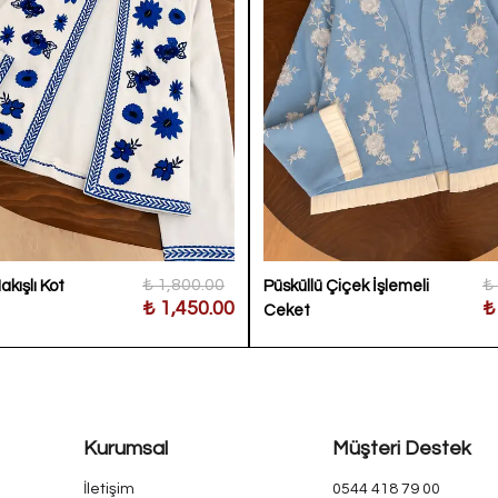
₺ 1,800.00
₺
kışlı Kot
Püsküllü Çiçek İşlemeli
₺ 1,450.00
₺
Ceket
Kurumsal
Müşteri Destek
İletişim
0544 418 79 00