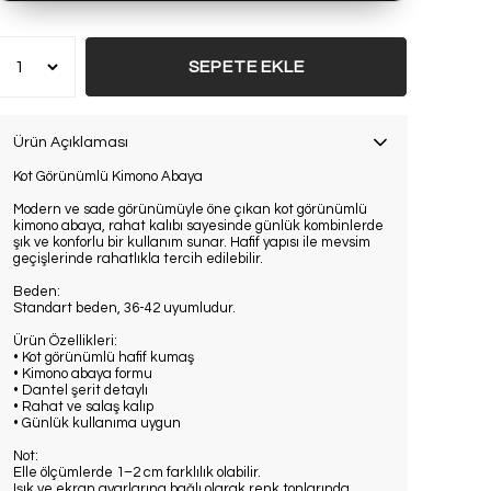
SEPETE EKLE
Ürün Açıklaması
Kot Görünümlü Kimono Abaya
Modern ve sade görünümüyle öne çıkan kot görünümlü
kimono abaya, rahat kalıbı sayesinde günlük kombinlerde
şık ve konforlu bir kullanım sunar. Hafif yapısı ile mevsim
geçişlerinde rahatlıkla tercih edilebilir.
Beden:
Standart beden, 36-42 uyumludur.
Ürün Özellikleri:
• Kot görünümlü hafif kumaş
• Kimono abaya formu
• Dantel şerit detaylı
• Rahat ve salaş kalıp
• Günlük kullanıma uygun
Not:
Elle ölçümlerde 1–2 cm farklılık olabilir.
Işık ve ekran ayarlarına bağlı olarak renk tonlarında