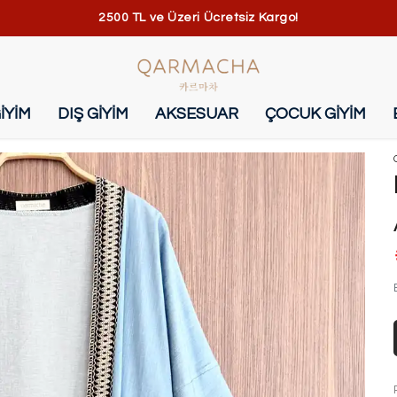
2500 TL ve Üzeri Ücretsiz Kargo!
İYİM
DIŞ GİYİM
AKSESUAR
ÇOCUK GİYİM