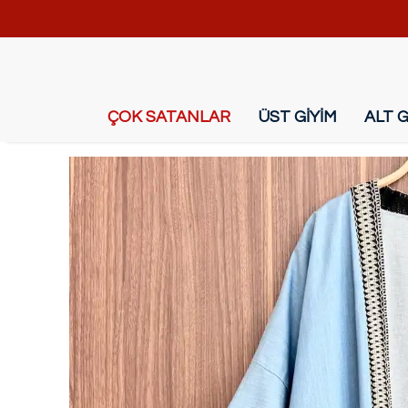
ÇOK SATANLAR
ÜST GİYİM
ALT G