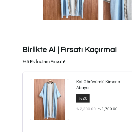
Birlikte Al | Fırsatı Kaçırma!
%5 Ek İndirim Fırsatı!
Kot Görünümlü Kimono
Abaya
%
26
₺ 2,300.00
₺ 1,700.00