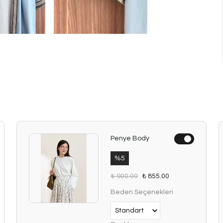
Penye Body
%
5
₺ 900.00
₺ 855.00
Beden Seçenekleri