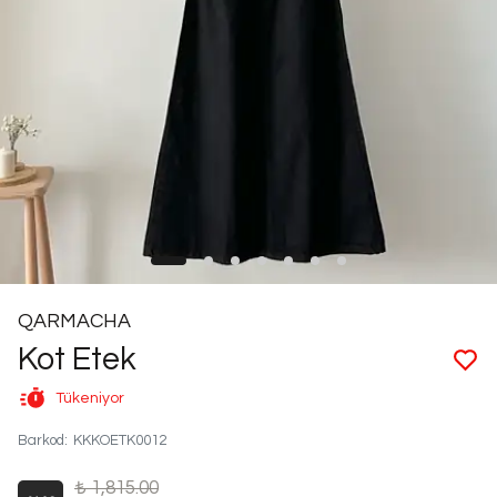
QARMACHA
Kot Etek
Tükeniyor
Barkod
:
KKKOETK0012
₺ 1,815.00