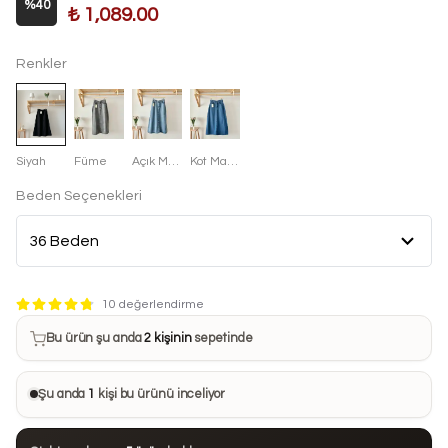
%
40
₺ 1,089.00
Renkler
Siyah
Füme
Açık Mavi
Kot Mavisi
Beden Seçenekleri
Bu ürün son 7 günde
9 kez
satın alındı
10 değerlendirme
Bu ürün şu anda
2 kişinin
sepetinde
Bu ürünü
29 kişi
favorilerine ekledi
Şu anda
1
kişi bu ürünü inceliyor
Bu ürün son 24 saatte
51 kez
görüntülendi