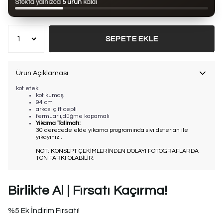
Stokta yalnızca
5 ürün
kaldı
Bu ürün son 7 günde
9 kez
satın alındı
SEPETE EKLE
Ürün Açıklaması
kot etek
kot kumaş
94 cm
arkası çift cepli
fermuarlı,düğme kapamalı
Yıkama Talimatı:
30 derecede elde yıkama programında sıvı deterjan ile
yıkayınız..
NOT: KONSEPT ÇEKİMLERİNDEN DOLAYI FOTOGRAFLARDA
TON FARKI OLABİLİR.
Birlikte Al | Fırsatı Kaçırma!
%5 Ek İndirim Fırsatı!