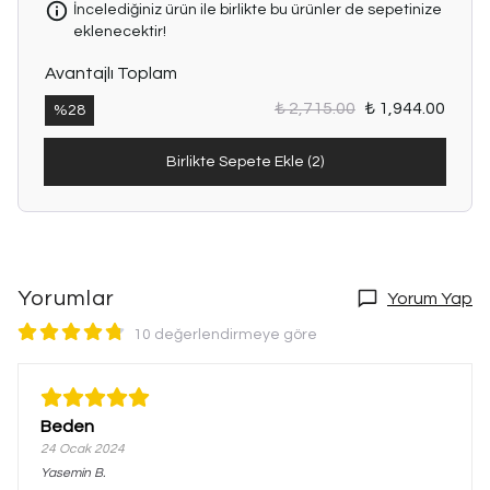
İncelediğiniz ürün ile birlikte bu ürünler de sepetinize
eklenecektir!
Avantajlı Toplam
₺ 2,715.00
₺ 1,944.00
%
28
Birlikte Sepete Ekle (2)
Yorumlar
Yorum Yap
10 değerlendirmeye göre
Beden
24 Ocak 2024
Yasemin
B.