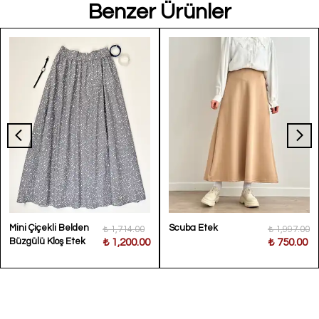
Benzer Ürünler
Mini Çiçekli Belden
Scuba Etek
₺ 1,714.00
₺ 1,997.00
Büzgülü Kloş Etek
₺ 1,200.00
₺ 750.00