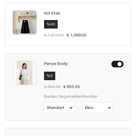
Kot Etek
%
40
₺ 1,815.00
₺ 1,089.00
Penye Body
%
5
₺ 900.00
₺ 855.00
Beden Seçenekleri
Renkler