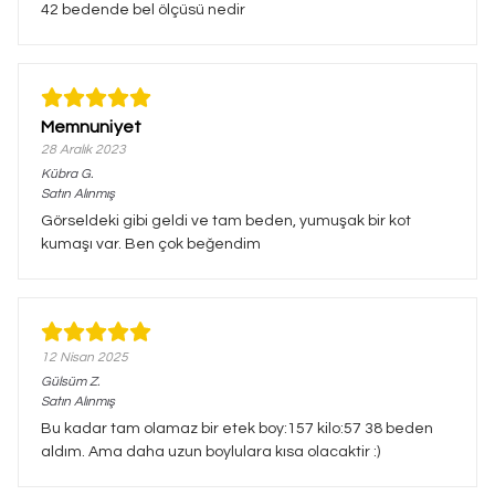
42 bedende bel ölçüsü nedir
Memnuniyet
28 Aralık 2023
Kübra
G.
Satın Alınmış
Görseldeki gibi geldi ve tam beden, yumuşak bir kot
kumaşı var. Ben çok beğendim
12 Nisan 2025
Gülsüm
Z.
Satın Alınmış
Bu kadar tam olamaz bir etek boy:157 kilo:57 38 beden
aldım. Ama daha uzun boylulara kısa olacaktir :)