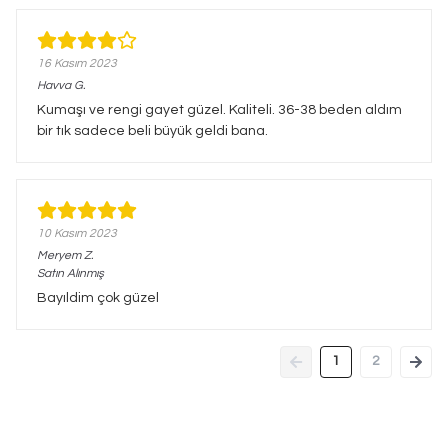
16 Kasım 2023
Havva
G.
Kumaşı ve rengi gayet güzel. Kaliteli. 36-38 beden aldım
bir tık sadece beli büyük geldi bana.
10 Kasım 2023
Meryem
Z.
Satın Alınmış
Bayıldim çok güzel
1
2