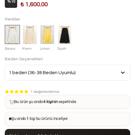
%
10
₺ 1,600.00
Renkler
Beyaz
Krem
Limon Sarısı
Siyah
Beden Seçenekleri
Bu ürün son 7 günde
9 kez
satın alındı
1 değerlendirme
Bu ürün şu anda
4 kişinin
sepetinde
Bu ürünü
15 kişi
favorilerine ekledi
Şu anda
1
kişi bu ürünü inceliyor
Bu ürün son 24 saatte
104 kez
görüntülendi