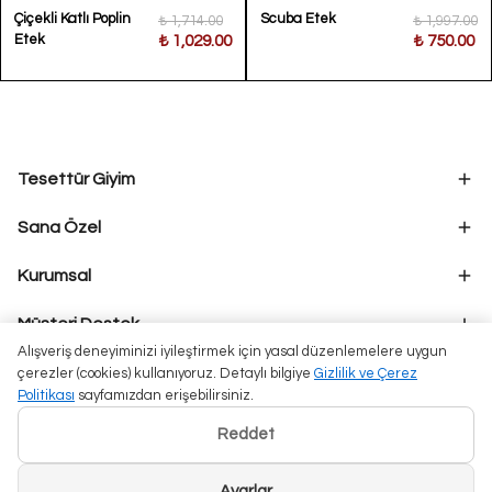
Çiçekli Katlı Poplin
Scuba Etek
₺ 1,714.00
₺ 1,997.00
Etek
₺ 1,029.00
₺ 750.00
Tesettür Giyim
Sana Özel
Kurumsal
Müşteri Destek
Alışveriş deneyiminizi iyileştirmek için yasal düzenlemelere uygun
çerezler (cookies) kullanıyoruz. Detaylı bilgiye
Gizlilik ve Çerez
Politikası
sayfamızdan erişebilirsiniz.
Reddet
Ayarlar