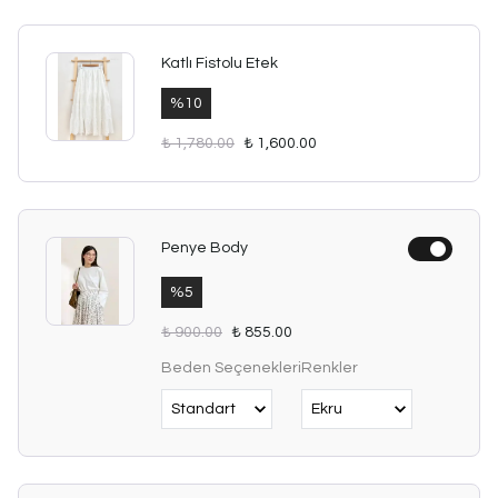
Katlı Fistolu Etek
%
10
₺ 1,780.00
₺ 1,600.00
Penye Body
%
5
₺ 900.00
₺ 855.00
Beden Seçenekleri
Renkler