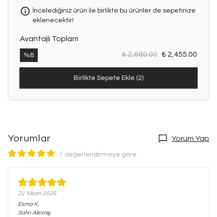
İncelediğiniz ürün ile birlikte bu ürünler de sepetinize
eklenecektir!
Avantajlı Toplam
₺ 2,680.00
₺ 2,455.00
%
8
Birlikte Sepete Ekle (2)
Yorumlar
Yorum Yap
1 değerlendirmeye göre
22 Nisan 2026
Esma
K.
Satın Alınmış