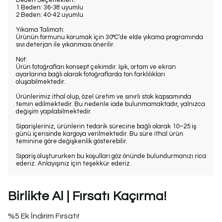
1 Beden: 36-38 uyumlu
2 Beden: 40-42 uyumlu
Yıkama Talimatı:
Ürünün formunu korumak için 30°C’de elde yıkama programında
sıvı deterjan ile yıkanması önerilir.
Not:
Ürün fotoğrafları konsept çekimdir. Işık, ortam ve ekran
ayarlarına bağlı olarak fotoğraflarda ton farklılıkları
oluşabilmektedir.
Ürünlerimiz ithal olup, özel üretim ve sınırlı stok kapsamında
temin edilmektedir. Bu nedenle iade bulunmamaktadır, yalnızca
değişim yapılabilmektedir.
Siparişleriniz, ürünlerin tedarik sürecine bağlı olarak 10–25 iş
günü içerisinde kargoya verilmektedir. Bu süre ithal ürün
teminine göre değişkenlik gösterebilir.
Sipariş oluştururken bu koşulları göz önünde bulundurmanızı rica
ederiz. Anlayışınız için teşekkür ederiz.
Birlikte Al | Fırsatı Kaçırma!
%5 Ek İndirim Fırsatı!