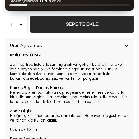
Stokta yalnızca
3 ürün
kaldı
Bu ürün son 7 günde
9 kez
satın alındı
SEPETE EKLE
Ürün Açıklaması
Katlı Fistolu Etek
Zarif katlı ve fistolu tasarımıyla dikkat çeken bu etek, hareketli
yapısı sayesinde şık ve feminen bir görünüm sunar. Günlük
kombinlerden özel davet kombinlerine kadar rahatlıkla
kullanılabilecek zamansız ve kaliteli bir parçadır.
Kumaş Bilgisi: Pamuk Kumaş
Nefes alabilen pamuk kumaşı sayesinde terletmez ve konforlu
bir kullanım sağlar. Her mevsime uygun olmakla birlikte özellikle
bahar aylarında sıklıkla tercih edilen bir modeldir.
Astar Bilgisi:
Eteğin iç kısmında astar bulunmaktadır. Bu sayede iç göstermez
ve rahatlıkla kullanılabilir.
Uzunluk: 93 cm
Beden Seçenekleri: