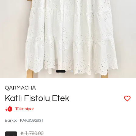
QARMACHA
Katlı Fistolu Etek
Tükeniyor
Barkod
:
KAKSQ92831
₺ 1,780.00