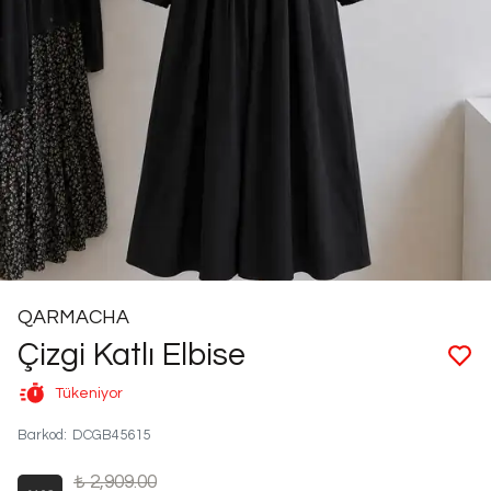
QARMACHA
Çizgi Katlı Elbise
Tükeniyor
Barkod
:
DCGB45615
₺ 2,909.00