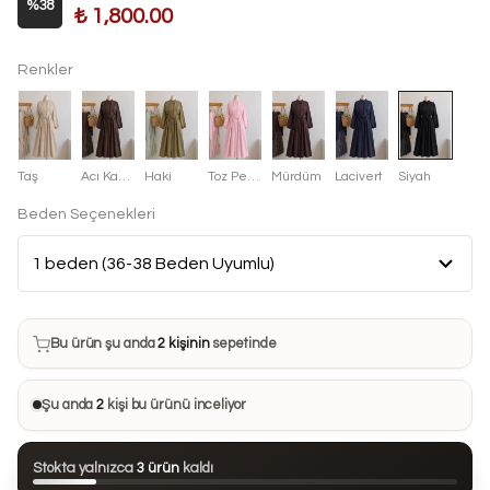
%
38
₺ 1,800.00
Renkler
Taş
Acı Kahve
Haki
Toz Pembe
Mürdüm
Lacivert
Siyah
Beden Seçenekleri
Bu ürün son 7 günde
12 kez
satın alındı
Bu ürün şu anda
2 kişinin
sepetinde
Bu ürünü
10 kişi
favorilerine ekledi
Şu anda
2
kişi bu ürünü inceliyor
Bu ürün son 24 saatte
54 kez
görüntülendi
Stokta yalnızca
3 ürün
kaldı