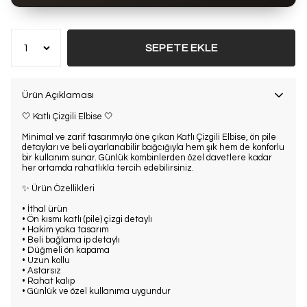
Bu ürün son 7 günde
12 kez
satın alındı
SEPETE EKLE
Ürün Açıklaması
🤍 Katlı Çizgili Elbise 🤍
Minimal ve zarif tasarımıyla öne çıkan Katlı Çizgili Elbise, ön pile
detayları ve beli ayarlanabilir bağcığıyla hem şık hem de konforlu
bir kullanım sunar. Günlük kombinlerden özel davetlere kadar
her ortamda rahatlıkla tercih edebilirsiniz.
✨ Ürün Özellikleri
• İthal ürün
• Ön kısmı katlı (pile) çizgi detaylı
• Hakim yaka tasarım
• Beli bağlama ip detaylı
• Düğmeli ön kapama
• Uzun kollu
• Astarsız
• Rahat kalıp
• Günlük ve özel kullanıma uygundur