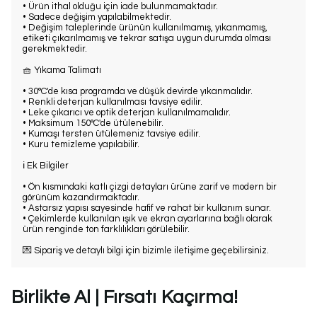
• Ürün ithal olduğu için iade bulunmamaktadır.
• Sadece değişim yapılabilmektedir.
• Değişim taleplerinde ürünün kullanılmamış, yıkanmamış,
etiketi çıkarılmamış ve tekrar satışa uygun durumda olması
gerekmektedir.
🧺 Yıkama Talimatı
• 30°C'de kısa programda ve düşük devirde yıkanmalıdır.
• Renkli deterjan kullanılması tavsiye edilir.
• Leke çıkarıcı ve optik deterjan kullanılmamalıdır.
• Maksimum 150°C'de ütülenebilir.
• Kumaşı tersten ütülemeniz tavsiye edilir.
• Kuru temizleme yapılabilir.
ℹ️ Ek Bilgiler
• Ön kısmındaki katlı çizgi detayları ürüne zarif ve modern bir
görünüm kazandırmaktadır.
• Astarsız yapısı sayesinde hafif ve rahat bir kullanım sunar.
• Çekimlerde kullanılan ışık ve ekran ayarlarına bağlı olarak
ürün renginde ton farklılıkları görülebilir.
💌 Sipariş ve detaylı bilgi için bizimle iletişime geçebilirsiniz.
Birlikte Al | Fırsatı Kaçırma!