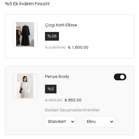
%5 Ek İndirim Fırsatı!
Çizgi Katlı Elbise
%
38
₺ 2,909.00
₺ 1,800.00
Penye Body
%
5
₺ 900.00
₺ 855.00
Beden Seçenekleri
Renkler