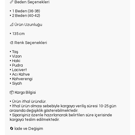
📏 Beden Seçenekleri
• 1 Beden (36-38)
• 2 Beden (40-42)
📐 Ürün Uzunluğu
• 135 cm
🎨 Renk Seçenekleri
• Taş
• Vizon
• Haki
• Pudra
• Lacivert
• Acı Kahve
• Kahverengi
• Siyah
📦 Kargo Bilgisi
• Ürün ithal üründür.
• İthal ürün olması sebebiyle kargoya veriliş süresi 10-25 gün
arasında değişiklik gösterebilmektedir.
• Siparişiniz özenle hazırlanarak belirtilen süre içerisinde
kargoya teslim edilmektedir.
🔄 İade ve Değişim