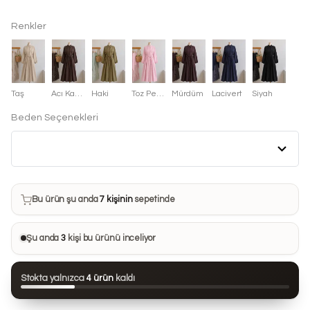
Renkler
Taş
Acı Kahve
Haki
Toz Pembe
Mürdüm
Lacivert
Siyah
Beden Seçenekleri
Bu ürün son 7 günde
19 kez
satın alındı
Bu ürün şu anda
7 kişinin
sepetinde
Bu ürünü
9 kişi
favorilerine ekledi
Şu anda
3
kişi bu ürünü inceliyor
Bu ürün son 24 saatte
121 kez
görüntülendi
Stokta yalnızca
4 ürün
kaldı
Bu ürün son 7 günde
19 kez
satın alındı