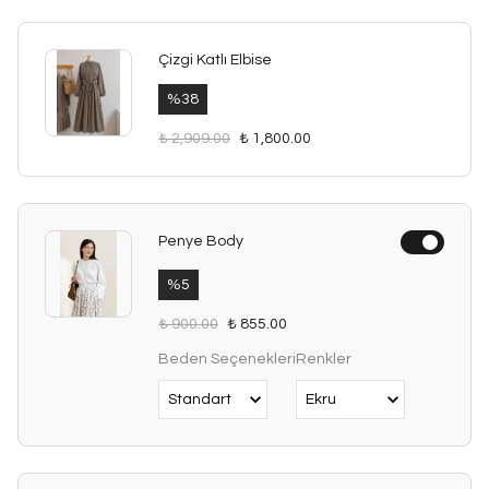
Çizgi Katlı Elbise
%
38
₺ 2,909.00
₺ 1,800.00
Penye Body
%
5
₺ 900.00
₺ 855.00
Beden Seçenekleri
Renkler