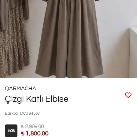
QARMACHA
Çizgi Katlı Elbise
Barkod
:
DCGB4563
₺ 2,909.00
%
38
₺ 1,800.00