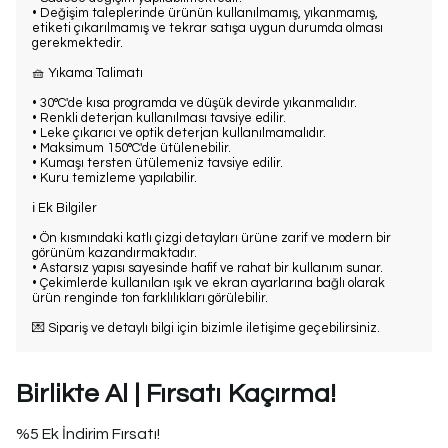
• Değişim taleplerinde ürünün kullanılmamış, yıkanmamış,
etiketi çıkarılmamış ve tekrar satışa uygun durumda olması
gerekmektedir.
🧺 Yıkama Talimatı
• 30°C'de kısa programda ve düşük devirde yıkanmalıdır.
• Renkli deterjan kullanılması tavsiye edilir.
• Leke çıkarıcı ve optik deterjan kullanılmamalıdır.
• Maksimum 150°C'de ütülenebilir.
• Kumaşı tersten ütülemeniz tavsiye edilir.
• Kuru temizleme yapılabilir.
ℹ️ Ek Bilgiler
• Ön kısmındaki katlı çizgi detayları ürüne zarif ve modern bir
görünüm kazandırmaktadır.
• Astarsız yapısı sayesinde hafif ve rahat bir kullanım sunar.
• Çekimlerde kullanılan ışık ve ekran ayarlarına bağlı olarak
ürün renginde ton farklılıkları görülebilir.
💌 Sipariş ve detaylı bilgi için bizimle iletişime geçebilirsiniz.
Birlikte Al | Fırsatı Kaçırma!
%5 Ek İndirim Fırsatı!