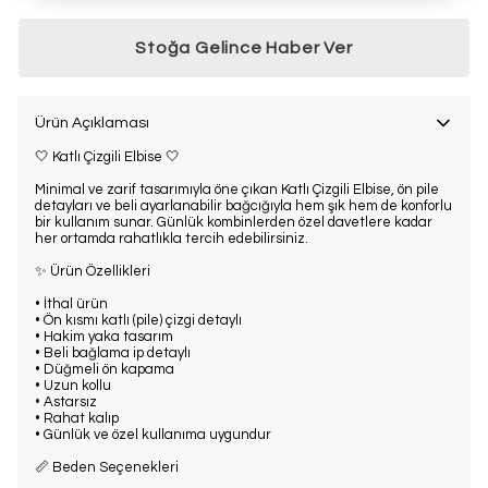
Stoğa Gelince Haber Ver
Ürün Açıklaması
🤍 Katlı Çizgili Elbise 🤍
Minimal ve zarif tasarımıyla öne çıkan Katlı Çizgili Elbise, ön pile
detayları ve beli ayarlanabilir bağcığıyla hem şık hem de konforlu
bir kullanım sunar. Günlük kombinlerden özel davetlere kadar
her ortamda rahatlıkla tercih edebilirsiniz.
✨ Ürün Özellikleri
• İthal ürün
• Ön kısmı katlı (pile) çizgi detaylı
• Hakim yaka tasarım
• Beli bağlama ip detaylı
• Düğmeli ön kapama
• Uzun kollu
• Astarsız
• Rahat kalıp
• Günlük ve özel kullanıma uygundur
📏 Beden Seçenekleri