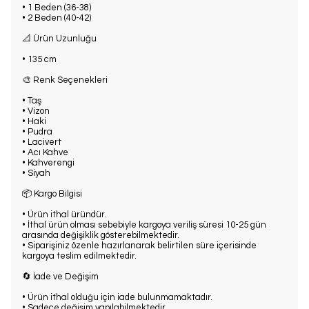
• 1 Beden (36-38)
• 2 Beden (40-42)
📐 Ürün Uzunluğu
• 135 cm
🎨 Renk Seçenekleri
• Taş
• Vizon
• Haki
• Pudra
• Lacivert
• Acı Kahve
• Kahverengi
• Siyah
📦 Kargo Bilgisi
• Ürün ithal üründür.
• İthal ürün olması sebebiyle kargoya veriliş süresi 10-25 gün
arasında değişiklik gösterebilmektedir.
• Siparişiniz özenle hazırlanarak belirtilen süre içerisinde
kargoya teslim edilmektedir.
🔄 İade ve Değişim
• Ürün ithal olduğu için iade bulunmamaktadır.
• Sadece değişim yapılabilmektedir.