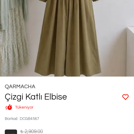
QARMACHA
Çizgi Katlı Elbise
Tükeniyor
Barkod
:
DCGB4567
₺ 2,909.00