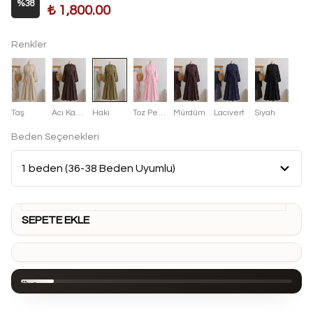
%
38
₺ 1,800.00
Renkler
Taş
Acı Kahve
Haki
Toz Pembe
Mürdüm
Lacivert
Siyah
Beden Seçenekleri
SEPETE EKLE
Ürün
Açıklaması