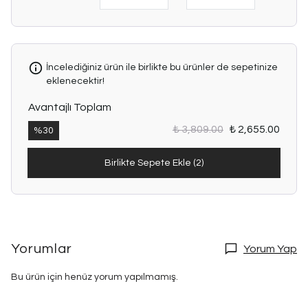
Günlük
kombinlerden
özel
davetlere
kadar
İncelediğiniz ürün ile birlikte bu ürünler de sepetinize
her
eklenecektir!
ortamda
rahatlıkla
Avantajlı Toplam
tercih
edebilirsiniz.
₺ 3,809.00
₺ 2,655.00
%
30
✨ Ürün
Birlikte Sepete Ekle (2)
Özellikleri
• İthal
ürün
• Ön
kısmı
katlı
Yorumlar
Yorum Yap
(pile)
çizgi
Bu ürün için henüz yorum yapılmamış.
detaylı
• Hakim
yaka