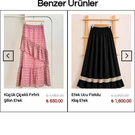
Benzer Ürünler
Küçük Çiçekli Fırfırlı
Etek Ucu Fistolu
₺ 1,083.00
₺ 2,600.00
Şifon Etek
Kloş Etek
₺ 650.00
₺ 1,600.00