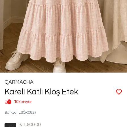
QARMACHA
Kareli Katlı Kloş Etek
Tükeniyor
Barkod
:
LSÖXO827
₺ 1,900.00