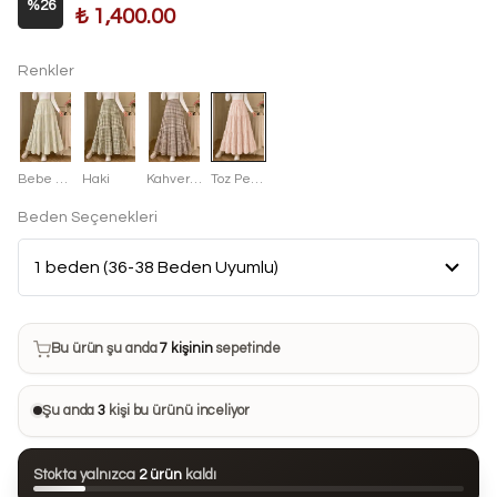
%
26
₺ 1,400.00
Renkler
Bebe Mavisi
Haki
Kahverengi
Toz Pembe
Beden Seçenekleri
Bu ürün son 7 günde
10 kez
satın alındı
Bu ürün şu anda
7 kişinin
sepetinde
Bu ürünü
21 kişi
favorilerine ekledi
Şu anda
3
kişi bu ürünü inceliyor
Bu ürün son 24 saatte
105 kez
görüntülendi
Stokta yalnızca
2 ürün
kaldı