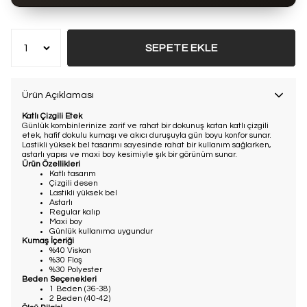
Bu ürün son 7 günde
10 kez
satın alındı
SEPETE EKLE
Ürün Açıklaması
Katlı Çizgili Etek
Günlük kombinlerinize zarif ve rahat bir dokunuş katan katlı çizgili
etek, hafif dokulu kumaşı ve akıcı duruşuyla gün boyu konfor sunar.
Lastikli yüksek bel tasarımı sayesinde rahat bir kullanım sağlarken,
astarlı yapısı ve maxi boy kesimiyle şık bir görünüm sunar.
Ürün Özellikleri
Katlı tasarım
Çizgili desen
Lastikli yüksek bel
Astarlı
Regular kalıp
Maxi boy
Günlük kullanıma uygundur
Kumaş İçeriği
%40 Viskon
%30 Floş
%30 Polyester
Beden Seçenekleri
1 Beden (36-38)
2 Beden (40-42)