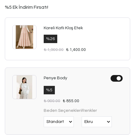
%5 Ek İndirim Fırsatı!
Kareli Katlı Kloş Etek
%
26
₺ 1,900.00
₺ 1,400.00
Penye Body
%
5
₺ 900.00
₺ 855.00
Beden Seçenekleri
Renkler