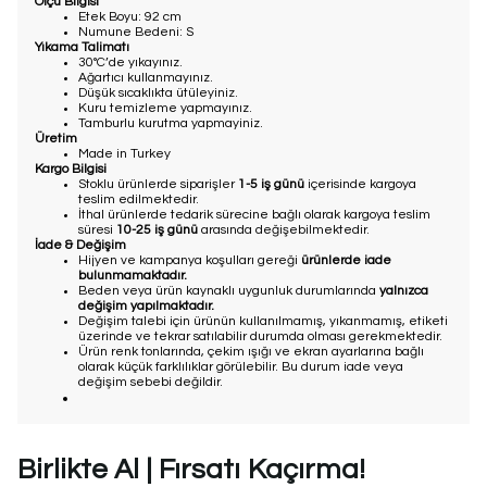
Ölçü Bilgisi
Etek Boyu: 92 cm
Numune Bedeni: S
Yıkama Talimatı
30°C’de yıkayınız.
Ağartıcı kullanmayınız.
Düşük sıcaklıkta ütüleyiniz.
Kuru temizleme yapmayınız.
Tamburlu kurutma yapmayiniz.
Üretim
Made in Turkey
Kargo Bilgisi
Stoklu ürünlerde siparişler
1-5 iş günü
içerisinde kargoya
teslim edilmektedir.
İthal ürünlerde tedarik sürecine bağlı olarak kargoya teslim
süresi
10-25 iş günü
arasında değişebilmektedir.
İade & Değişim
Hijyen ve kampanya koşulları gereği
ürünlerde iade
bulunmamaktadır.
Beden veya ürün kaynaklı uygunluk durumlarında
yalnızca
değişim yapılmaktadır.
Değişim talebi için ürünün kullanılmamış, yıkanmamış, etiketi
üzerinde ve tekrar satılabilir durumda olması gerekmektedir.
Ürün renk tonlarında, çekim ışığı ve ekran ayarlarına bağlı
olarak küçük farklılıklar görülebilir. Bu durum iade veya
değişim sebebi değildir.
Birlikte Al | Fırsatı Kaçırma!