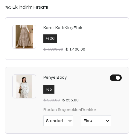
%5 Ek İndirim Fırsatı!
Kareli Katlı Kloş Etek
%
26
₺ 1,900.00
₺ 1,400.00
Penye Body
%
5
₺ 900.00
₺ 855.00
Beden Seçenekleri
Renkler