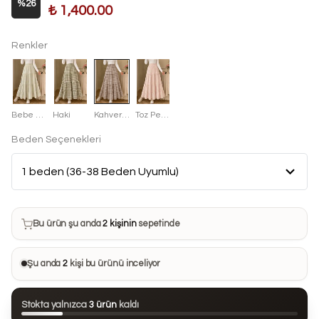
%
26
₺ 1,400.00
Renkler
Bebe Mavisi
Haki
Kahverengi
Toz Pembe
Beden Seçenekleri
Bu ürün son 7 günde
14 kez
satın alındı
Bu ürün şu anda
2 kişinin
sepetinde
Bu ürünü
21 kişi
favorilerine ekledi
Şu anda
2
kişi bu ürünü inceliyor
Bu ürün son 24 saatte
41 kez
görüntülendi
Stokta yalnızca
3 ürün
kaldı