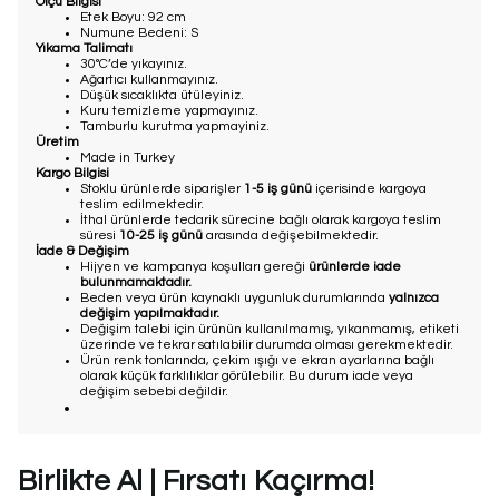
Ölçü Bilgisi
Etek Boyu: 92 cm
Numune Bedeni: S
Yıkama Talimatı
30°C’de yıkayınız.
Ağartıcı kullanmayınız.
Düşük sıcaklıkta ütüleyiniz.
Kuru temizleme yapmayınız.
Tamburlu kurutma yapmayiniz.
Üretim
Made in Turkey
Kargo Bilgisi
Stoklu ürünlerde siparişler
1-5 iş günü
içerisinde kargoya
teslim edilmektedir.
İthal ürünlerde tedarik sürecine bağlı olarak kargoya teslim
süresi
10-25 iş günü
arasında değişebilmektedir.
İade & Değişim
Hijyen ve kampanya koşulları gereği
ürünlerde iade
bulunmamaktadır.
Beden veya ürün kaynaklı uygunluk durumlarında
yalnızca
değişim yapılmaktadır.
Değişim talebi için ürünün kullanılmamış, yıkanmamış, etiketi
üzerinde ve tekrar satılabilir durumda olması gerekmektedir.
Ürün renk tonlarında, çekim ışığı ve ekran ayarlarına bağlı
olarak küçük farklılıklar görülebilir. Bu durum iade veya
değişim sebebi değildir.
Birlikte Al | Fırsatı Kaçırma!