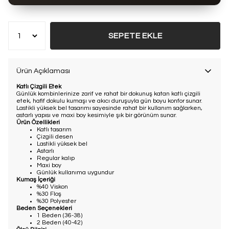
Bu ürün son 7 günde
14 kez
satın alındı
SEPETE EKLE
Ürün Açıklaması
Katlı Çizgili Etek
Günlük kombinlerinize zarif ve rahat bir dokunuş katan katlı çizgili
etek, hafif dokulu kumaşı ve akıcı duruşuyla gün boyu konfor sunar.
Lastikli yüksek bel tasarımı sayesinde rahat bir kullanım sağlarken,
astarlı yapısı ve maxi boy kesimiyle şık bir görünüm sunar.
Ürün Özellikleri
Katlı tasarım
Çizgili desen
Lastikli yüksek bel
Astarlı
Regular kalıp
Maxi boy
Günlük kullanıma uygundur
Kumaş İçeriği
%40 Viskon
%30 Floş
%30 Polyester
Beden Seçenekleri
1 Beden (36-38)
2 Beden (40-42)