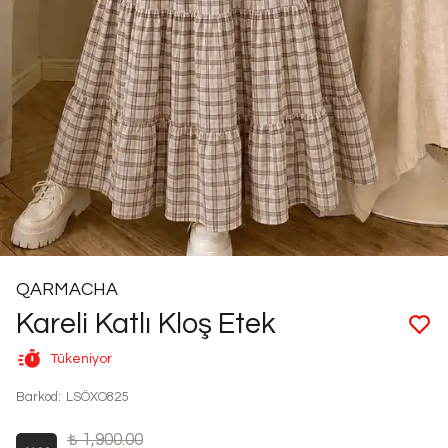
QARMACHA
Kareli Katlı Kloş Etek
Tükeniyor
Barkod
:
LSÖXO825
₺ 1,900.00