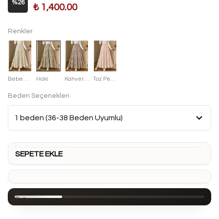
%
26
₺ 1,400.00
Renkler
Bebe Mavisi
Haki
Kahverengi
Toz Pembe
Beden Seçenekleri
SEPETE EKLE
Ürün
Açıklaması