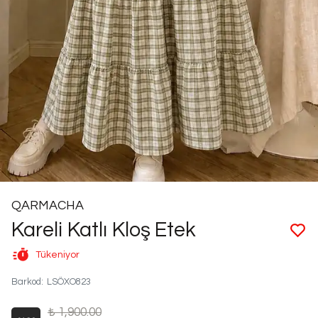
QARMACHA
Kareli Katlı Kloş Etek
Tükeniyor
Barkod
:
LSÖXO823
₺ 1,900.00