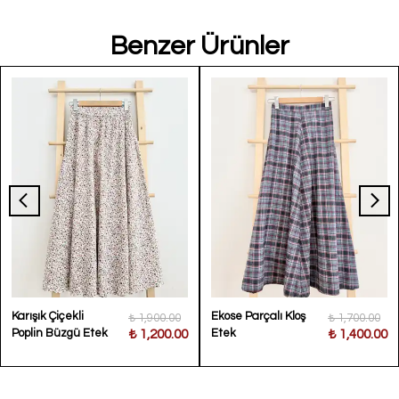
kurutma
yapmayiniz.
Üretim
Benzer Ürünler
Made in Turkey
Kargo Bilgisi
Stoklu ürünlerde
siparişler
1-5 iş
günü
içerisinde
kargoya teslim
edilmektedir.
İthal ürünlerde
tedarik sürecine
bağlı olarak
kargoya teslim
süresi
10-25 iş
günü
arasında
değişebilmektedir.
İade & Değişim
Hijyen ve
kampanya
Karışık Çiçekli
Ekose Parçalı Kloş
₺ 1,900.00
₺ 1,700.00
koşulları gereği
Poplin Büzgü Etek
Etek
₺ 1,200.00
₺ 1,400.00
ürünlerde iade
bulunmamaktadır.
Beden veya ürün
kaynaklı