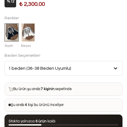
%
12
₺ 2,300.00
Renkler
Siyah
Beyaz
Beden Seçenekleri
Bu ürün son 7 günde
13 kez
satın alındı
Bu ürün şu anda
7 kişinin
sepetinde
Bu ürünü
20 kişi
favorilerine ekledi
Şu anda
4
kişi bu ürünü inceliyor
Bu ürün son 24 saatte
101 kez
görüntülendi
Stokta yalnızca
6 ürün
kaldı