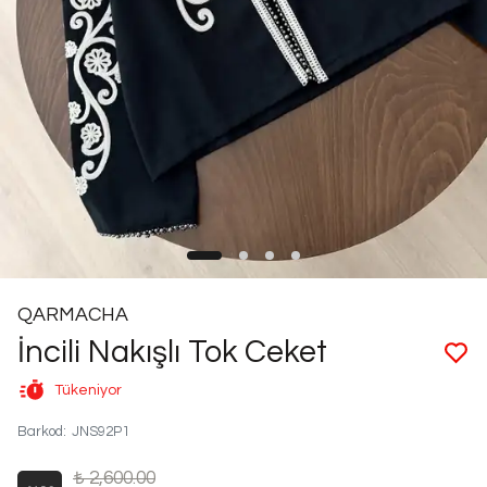
QARMACHA
İncili Nakışlı Tok Ceket
Tükeniyor
Barkod
:
JNS92P1
₺ 2,600.00