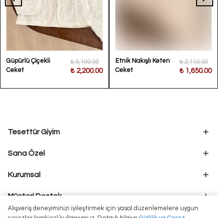
Güpürlü Çiçekli
Etnik Nakışlı Keten
₺ 3,100.00
₺ 2,110.00
Ceket
Ceket
₺ 2,200.00
₺ 1,650.00
Tesettür Giyim
Sana Özel
Kurumsal
Müşteri Destek
Alışveriş deneyiminizi iyileştirmek için yasal düzenlemelere uygun