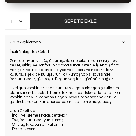
Bu ürün son 7 günde
13 kez
satın alındı
SEPETE EKLE
Ürün Açıklaması
İncili Nakışlı Tok Ceket
Zarif detayları ve güçlü duruşuyla öne çıkan incili nakışlı tok
ceket, şıklığı ve konforu bir arada sunar. Özenle işlenmiş floral
nakışları ve inci detayları sayesinde klasik ve modern tarzı
kusursuz şekilde buluşturur. Tok kumaş yapısı sayesinde
formunu korur, gün boyu düzgün ve şık bir görünüm sağlar.
Özel gün kombinlerinden günlük şıklığa kadar geniş kullanım
alanı sunan bu ceket, hem etek hem pantolonlarla rahatlıkla
kombinlenebilir. Zamansız siyah-beyaz renk seçenekleri ile
gardırobunuzun kurtarıcı parçalarından biri olmaya aday.
Ürün Özellikleri:
- İncili ve işlemeli nakış detayları
- Tok, formunu koruyan kumaş
- Önü açık/kapamalı kullanım
- Rahat kesim