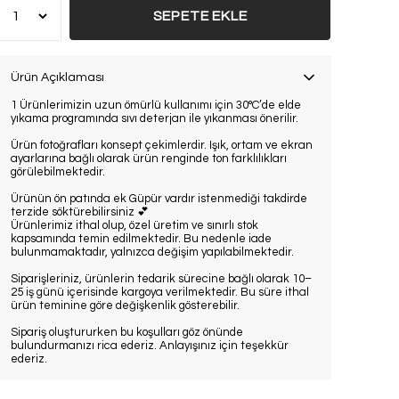
SEPETE EKLE
Ürün Açıklaması
1 Ürünlerimizin uzun ömürlü kullanımı için 30°C’de elde
yıkama programında sıvı deterjan ile yıkanması önerilir.
Ürün fotoğrafları konsept çekimlerdir. Işık, ortam ve ekran
ayarlarına bağlı olarak ürün renginde ton farklılıkları
görülebilmektedir.
Ürünün ön patında ek Güpür vardır istenmediği takdirde
terzide söktürebilirsiniz 💕
Ürünlerimiz ithal olup, özel üretim ve sınırlı stok
kapsamında temin edilmektedir. Bu nedenle iade
bulunmamaktadır, yalnızca değişim yapılabilmektedir.
Siparişleriniz, ürünlerin tedarik sürecine bağlı olarak 10–
25 iş günü içerisinde kargoya verilmektedir. Bu süre ithal
ürün teminine göre değişkenlik gösterebilir.
Sipariş oluştururken bu koşulları göz önünde
bulundurmanızı rica ederiz. Anlayışınız için teşekkür
ederiz.