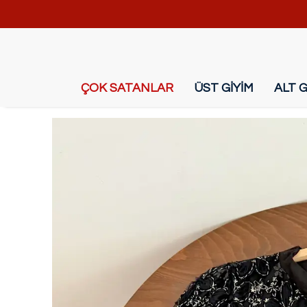
ÇOK SATANLAR
ÜST GİYİM
ALT G