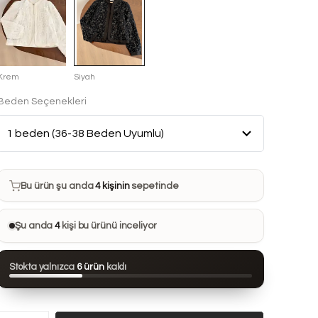
Krem
Siyah
Beden Seçenekleri
Bu ürün son 7 günde
20 kez
satın alındı
Bu ürün şu anda
4 kişinin
sepetinde
Bu ürünü
16 kişi
favorilerine ekledi
Şu anda
4
kişi bu ürünü inceliyor
Bu ürün son 24 saatte
65 kez
görüntülendi
Stokta yalnızca
6 ürün
kaldı
Bu ürün son 7 günde
20 kez
satın alındı