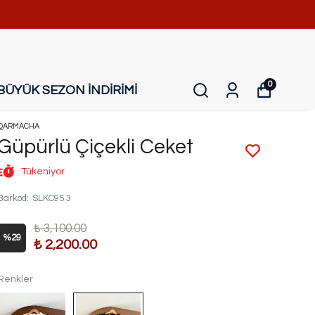
0
BÜYÜK SEZON İNDİRİMİ
QARMACHA
Güpürlü Çiçekli Ceket
Tükeniyor
Barkod
:
SLKC95 3
₺ 3,100.00
%
29
₺ 2,200.00
Renkler