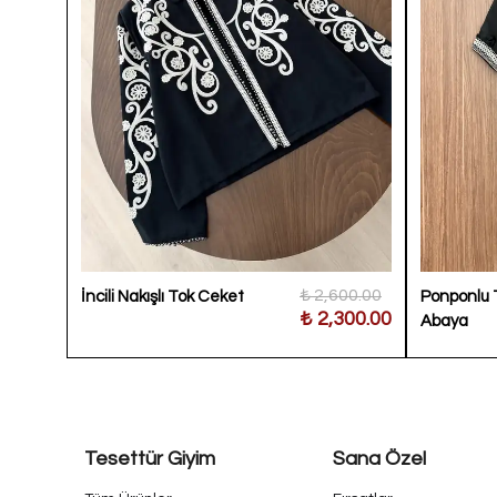
100.00
₺ 2,600.00
İncili Nakışlı Tok Ceket
Ponponlu 
400.00
₺ 2,300.00
Abaya
Tesettür Giyim
Sana Özel