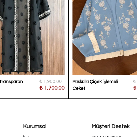
₺ 1,900.00
₺
Transparan
Püsküllü Çiçek İşlemeli
₺ 1,700.00
₺
Ceket
Kurumsal
Müşteri Destek