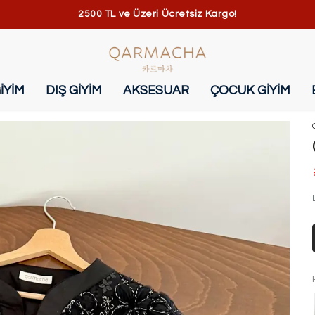
2500 TL ve Üzeri Ücretsiz Kargo!
İYİM
DIŞ GİYİM
AKSESUAR
ÇOCUK GİYİM